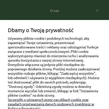
O nas
Popularne kategorie prezentowe
Dbamy o Twoją prywatność
Używamy plików cookie i podobnych technologii, aby
zapamiętać Twoje ustawienia, prezentować
spersonalizowane treści i reklamy oraz udostępniać funkcje
związane z mediami społecznościowymi. Pliki cookie
wykorzystujemy również do mierzenia ruchu i analizowania
sposobu korzystania z naszej strony internetowej.
Domyślnie włączone są jedynie pliki niezbędne do
Ul. Brukowa 6/8 lok. 57/58
poprawnego działania strony. Poniżej możesz zaakceptować
wszystkie rodzaje plików, klikając "Zaakceptuj wszystkie",
91-341 Łódź
lub odmówić i używania (z wyjątkiem niezbędnych). Możesz
NIP: 6751510615
też dostosować pliki do swoich potrzeb, wybierając
"Dostosuj zgody". Udzieloną zgodę możesz w dowolny
SKONTAKTUJ SIĘ Z NAMI:
momencie wycofać lub zmienić, klikając w link "Ustawienia
plików cookies" na dole strony.
Szczegóły o używanych przez nas plikach cookie oraz
sklep@be-happygifts.com
zasadach przetwarzania danych osobowych znajdziesz w
+48 690 172 872
Polityce Prywatności.