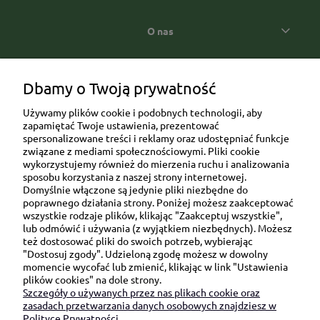
O nas
Popularne kategorie prezentowe
Dbamy o Twoją prywatność
Używamy plików cookie i podobnych technologii, aby
zapamiętać Twoje ustawienia, prezentować
spersonalizowane treści i reklamy oraz udostępniać funkcje
związane z mediami społecznościowymi. Pliki cookie
wykorzystujemy również do mierzenia ruchu i analizowania
sposobu korzystania z naszej strony internetowej.
Domyślnie włączone są jedynie pliki niezbędne do
Ul. Brukowa 6/8 lok. 57/58
poprawnego działania strony. Poniżej możesz zaakceptować
wszystkie rodzaje plików, klikając "Zaakceptuj wszystkie",
91-341 Łódź
lub odmówić i używania (z wyjątkiem niezbędnych). Możesz
NIP: 6751510615
też dostosować pliki do swoich potrzeb, wybierając
"Dostosuj zgody". Udzieloną zgodę możesz w dowolny
SKONTAKTUJ SIĘ Z NAMI:
momencie wycofać lub zmienić, klikając w link "Ustawienia
plików cookies" na dole strony.
Szczegóły o używanych przez nas plikach cookie oraz
sklep@be-happygifts.com
zasadach przetwarzania danych osobowych znajdziesz w
+48 690 172 872
Polityce Prywatności.