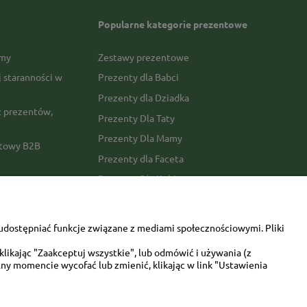
Popularne kategorie prezentowe
rmy
Zestawy prezentowe
j staranności w
Prezenty dla Babci
Prezenty dla Dziadka
 prezentów,
Prezenty Dla Taty
Prezenty Dla Mamy
ktowy B2B
Prezenty dla Faceta
Prezenty Dla Kobiety
amówienia
Dla miłośników zwierząt
tawy
Walentynki
udostępniać funkcje związane z mediami społecznościowymi. Pliki
Urodziny/imieniny
likając "Zaakceptuj wszystkie", lub odmówić i używania (z
ny momencie wycofać lub zmienić, klikając w link "Ustawienia