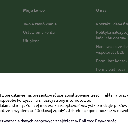
Moje konto
O nas
Twoje zamówienia
Kontakt i dane fi
Ustawienia konta
Polityka należyte
łańcuchu dostaw
Ulubione
Hurtowa sprzedaż
współpraca B2B
Formularz konta
Formy płatności
Czas realizacji z
Czas i koszty dos
Opinie Trustmate
woje ustawienia, prezentować spersonalizowane treści i reklamy oraz 
sposobu korzystania z naszej strony internetowej.
Mapa kategorii
łania strony. Poniżej możesz zaakceptować wszystkie rodzaje plików, k
otrzeb, wybierając "Dostosuj zgody". Udzieloną zgodę możesz w dowol
zetwarzania danych osobowych znajdziesz w Polityce Prywatności.