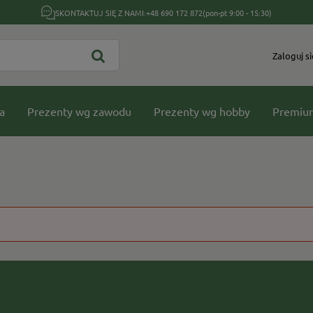
SKONTAKTUJ SIĘ Z NAMI:
+48 690 172 872
(pon-pt 9:00 - 15:30)
Zaloguj si
a
Prezenty wg zawodu
Prezenty wg hobby
Premiu