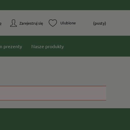
(pusty)
ę
Zarejestruj się
m prezenty
Nasze produkty