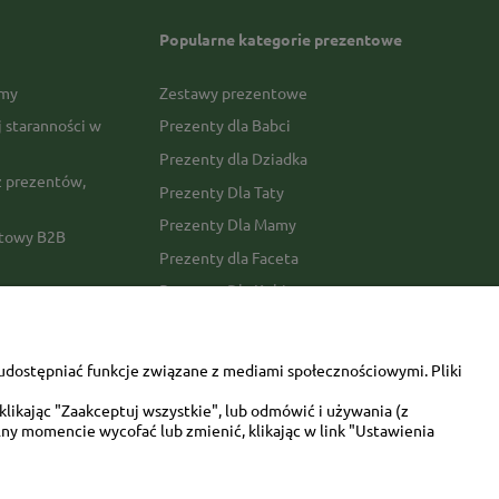
Popularne kategorie prezentowe
rmy
Zestawy prezentowe
j staranności w
Prezenty dla Babci
Prezenty dla Dziadka
 prezentów,
Prezenty Dla Taty
Prezenty Dla Mamy
ktowy B2B
Prezenty dla Faceta
Prezenty Dla Kobiety
amówienia
Dla miłośników zwierząt
tawy
Walentynki
udostępniać funkcje związane z mediami społecznościowymi. Pliki
Urodziny/imieniny
likając "Zaakceptuj wszystkie", lub odmówić i używania (z
ny momencie wycofać lub zmienić, klikając w link "Ustawienia