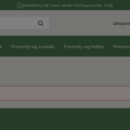
SKONTAKTUJ SIĘ Z NAMI:
+48 690 172 872
(pon-pt 9:00 - 15:30)
Zaloguj si
a
Prezenty wg zawodu
Prezenty wg hobby
Premiu