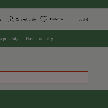
(pusty)
ę
Zarejestruj się
m prezenty
Nasze produkty