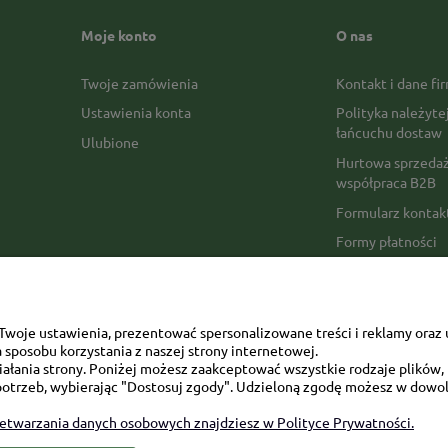
Moje konto
O nas
Twoje zamówienia
Kontakt i dane fi
Ustawienia konta
Polityka należyte
łańcuchu dostaw
Ulubione
Hurtowa sprzedaż
współpraca B2B
Formularz konta
Formy płatności
Czas realizacji z
Czas i koszty dos
Opinie Trustmate
woje ustawienia, prezentować spersonalizowane treści i reklamy oraz 
sposobu korzystania z naszej strony internetowej.
Mapa kategorii
łania strony. Poniżej możesz zaakceptować wszystkie rodzaje plików, k
otrzeb, wybierając "Dostosuj zgody". Udzieloną zgodę możesz w dowol
zetwarzania danych osobowych znajdziesz w Polityce Prywatności.