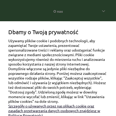
O nas
Popularne kategorie prezentowe
Dbamy o Twoją prywatność
Używamy plików cookie i podobnych technologii, aby
zapamiętać Twoje ustawienia, prezentować
spersonalizowane treści i reklamy oraz udostępniać funkcje
związane z mediami społecznościowymi. Pliki cookie
wykorzystujemy również do mierzenia ruchu i analizowania
sposobu korzystania z naszej strony internetowej.
Domyślnie włączone są jedynie pliki niezbędne do
Ul. Brukowa 6/8 lok. 57/58
poprawnego działania strony. Poniżej możesz zaakceptować
wszystkie rodzaje plików, klikając "Zaakceptuj wszystkie",
91-341 Łódź
lub odmówić i używania (z wyjątkiem niezbędnych). Możesz
NIP: 6751510615
też dostosować pliki do swoich potrzeb, wybierając
"Dostosuj zgody". Udzieloną zgodę możesz w dowolny
SKONTAKTUJ SIĘ Z NAMI:
momencie wycofać lub zmienić, klikając w link "Ustawienia
plików cookies" na dole strony.
Szczegóły o używanych przez nas plikach cookie oraz
sklep@be-happygifts.com
zasadach przetwarzania danych osobowych znajdziesz w
+48 690 172 872
Polityce Prywatności.