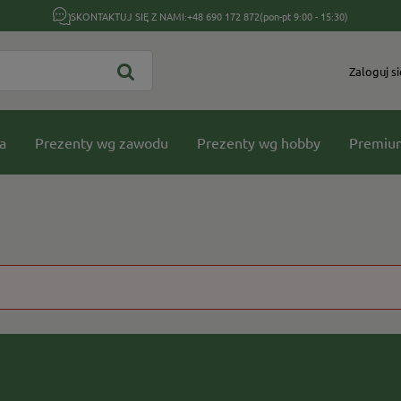
SKONTAKTUJ SIĘ Z NAMI:
+48 690 172 872
(pon-pt 9:00 - 15:30)
Zaloguj si
a
Prezenty wg zawodu
Prezenty wg hobby
Premiu