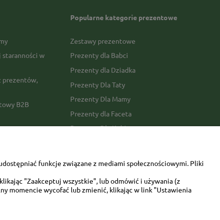
Popularne kategorie prezentowe
rmy
Zestawy prezentowe
j staranności w
Prezenty dla Babci
Prezenty dla Dziadka
 prezentów,
Prezenty Dla Taty
Prezenty Dla Mamy
ktowy B2B
Prezenty dla Faceta
Prezenty Dla Kobiety
amówienia
Dla miłośników zwierząt
tawy
Walentynki
udostępniać funkcje związane z mediami społecznościowymi. Pliki
Urodziny/imieniny
likając "Zaakceptuj wszystkie", lub odmówić i używania (z
ny momencie wycofać lub zmienić, klikając w link "Ustawienia