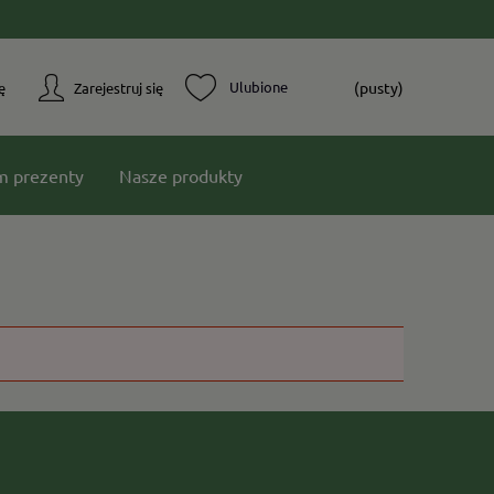
(pusty)
ę
Zarejestruj się
m prezenty
Nasze produkty