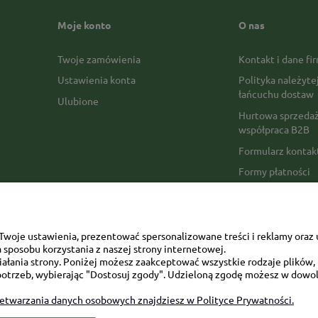
Moje konto
O nas
Twoje zamówienia
Kontakt i dane fi
Ustawienia konta
Polityka należyte
łańcuchu dostaw
Ulubione
Hurtowa sprzedaż
współpraca B2B
Formularz konta
Formy płatności
Czas realizacji z
Czas i koszty dos
Opinie Trustmate
woje ustawienia, prezentować spersonalizowane treści i reklamy oraz 
sposobu korzystania z naszej strony internetowej.
Mapa kategorii
łania strony. Poniżej możesz zaakceptować wszystkie rodzaje plików, k
otrzeb, wybierając "Dostosuj zgody". Udzieloną zgodę możesz w dowol
zetwarzania danych osobowych znajdziesz w Polityce Prywatności.