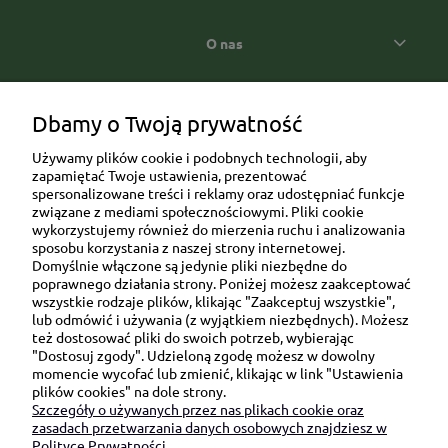
O nas
Popularne kategorie prezentowe
Dbamy o Twoją prywatność
Używamy plików cookie i podobnych technologii, aby
zapamiętać Twoje ustawienia, prezentować
spersonalizowane treści i reklamy oraz udostępniać funkcje
związane z mediami społecznościowymi. Pliki cookie
wykorzystujemy również do mierzenia ruchu i analizowania
sposobu korzystania z naszej strony internetowej.
Domyślnie włączone są jedynie pliki niezbędne do
Ul. Brukowa 6/8 lok. 57/58
poprawnego działania strony. Poniżej możesz zaakceptować
wszystkie rodzaje plików, klikając "Zaakceptuj wszystkie",
91-341 Łódź
lub odmówić i używania (z wyjątkiem niezbędnych). Możesz
NIP: 6751510615
też dostosować pliki do swoich potrzeb, wybierając
"Dostosuj zgody". Udzieloną zgodę możesz w dowolny
SKONTAKTUJ SIĘ Z NAMI:
momencie wycofać lub zmienić, klikając w link "Ustawienia
plików cookies" na dole strony.
Szczegóły o używanych przez nas plikach cookie oraz
sklep@be-happygifts.com
zasadach przetwarzania danych osobowych znajdziesz w
+48 690 172 872
Polityce Prywatności.