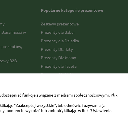
Popularne kategorie prezentowe
rmy
Zestawy prezentowe
j staranności w
Prezenty dla Babci
Prezenty dla Dziadka
 prezentów,
Prezenty Dla Taty
Prezenty Dla Mamy
ktowy B2B
Prezenty dla Faceta
Prezenty Dla Kobiety
amówienia
Dla miłośników zwierząt
tawy
Walentynki
udostępniać funkcje związane z mediami społecznościowymi. Pliki
Urodziny/imieniny
likając "Zaakceptuj wszystkie", lub odmówić i używania (z
ny momencie wycofać lub zmienić, klikając w link "Ustawienia