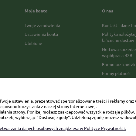
Moje konto
O nas
Twoje zamówienia
Kontakt i dane fi
Ustawienia konta
Polityka należyte
łańcuchu dostaw
Ulubione
Hurtowa sprzedaż
współpraca B2B
Formularz konta
Formy płatności
Czas realizacji z
Czas i koszty dos
Opinie Trustmate
woje ustawienia, prezentować spersonalizowane treści i reklamy oraz 
sposobu korzystania z naszej strony internetowej.
Mapa kategorii
łania strony. Poniżej możesz zaakceptować wszystkie rodzaje plików, k
otrzeb, wybierając "Dostosuj zgody". Udzieloną zgodę możesz w dowol
zetwarzania danych osobowych znajdziesz w Polityce Prywatności.