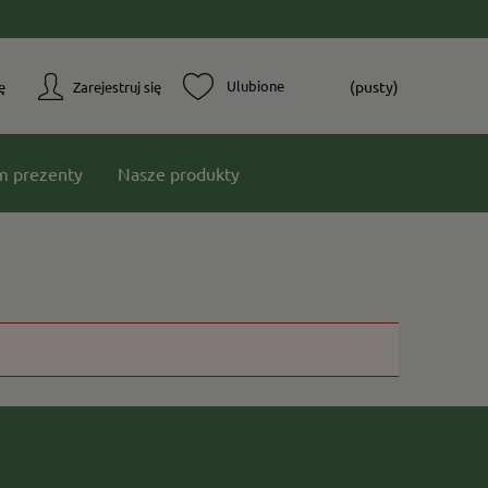
(pusty)
ę
Zarejestruj się
m prezenty
Nasze produkty