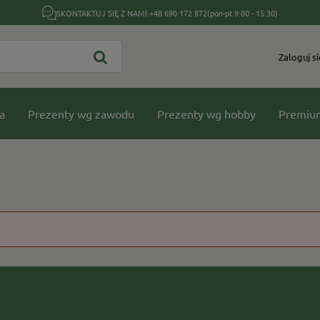
SKONTAKTUJ SIĘ Z NAMI:
+48 690 172 872
(pon-pt 9:00 - 15:30)
Zaloguj si
a
Prezenty wg zawodu
Prezenty wg hobby
Premiu