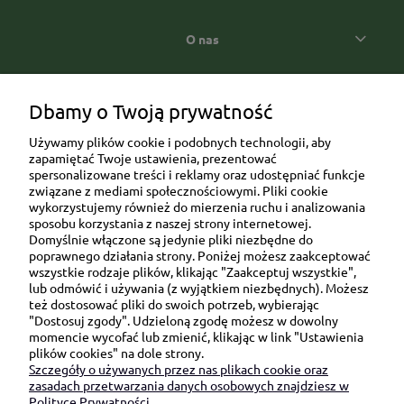
O nas
Popularne kategorie prezentowe
Dbamy o Twoją prywatność
Używamy plików cookie i podobnych technologii, aby
zapamiętać Twoje ustawienia, prezentować
spersonalizowane treści i reklamy oraz udostępniać funkcje
związane z mediami społecznościowymi. Pliki cookie
wykorzystujemy również do mierzenia ruchu i analizowania
sposobu korzystania z naszej strony internetowej.
Domyślnie włączone są jedynie pliki niezbędne do
Ul. Brukowa 6/8 lok. 57/58
poprawnego działania strony. Poniżej możesz zaakceptować
wszystkie rodzaje plików, klikając "Zaakceptuj wszystkie",
91-341 Łódź
lub odmówić i używania (z wyjątkiem niezbędnych). Możesz
NIP: 6751510615
też dostosować pliki do swoich potrzeb, wybierając
"Dostosuj zgody". Udzieloną zgodę możesz w dowolny
SKONTAKTUJ SIĘ Z NAMI:
momencie wycofać lub zmienić, klikając w link "Ustawienia
plików cookies" na dole strony.
Szczegóły o używanych przez nas plikach cookie oraz
sklep@be-happygifts.com
zasadach przetwarzania danych osobowych znajdziesz w
+48 690 172 872
Polityce Prywatności.