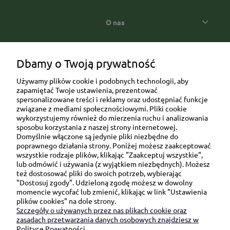
O nas
Popularne kategorie prezentowe
Dbamy o Twoją prywatność
Używamy plików cookie i podobnych technologii, aby
zapamiętać Twoje ustawienia, prezentować
spersonalizowane treści i reklamy oraz udostępniać funkcje
związane z mediami społecznościowymi. Pliki cookie
wykorzystujemy również do mierzenia ruchu i analizowania
sposobu korzystania z naszej strony internetowej.
Domyślnie włączone są jedynie pliki niezbędne do
Ul. Brukowa 6/8 lok. 57/58
poprawnego działania strony. Poniżej możesz zaakceptować
wszystkie rodzaje plików, klikając "Zaakceptuj wszystkie",
91-341 Łódź
lub odmówić i używania (z wyjątkiem niezbędnych). Możesz
NIP: 6751510615
też dostosować pliki do swoich potrzeb, wybierając
"Dostosuj zgody". Udzieloną zgodę możesz w dowolny
SKONTAKTUJ SIĘ Z NAMI:
momencie wycofać lub zmienić, klikając w link "Ustawienia
plików cookies" na dole strony.
Szczegóły o używanych przez nas plikach cookie oraz
sklep@be-happygifts.com
zasadach przetwarzania danych osobowych znajdziesz w
+48 690 172 872
Polityce Prywatności.