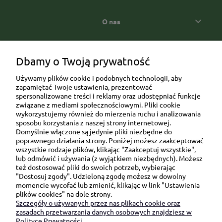
O nas
Popularne kategorie prezentowe
Dbamy o Twoją prywatność
Używamy plików cookie i podobnych technologii, aby
zapamiętać Twoje ustawienia, prezentować
spersonalizowane treści i reklamy oraz udostępniać funkcje
związane z mediami społecznościowymi. Pliki cookie
wykorzystujemy również do mierzenia ruchu i analizowania
sposobu korzystania z naszej strony internetowej.
Domyślnie włączone są jedynie pliki niezbędne do
Ul. Brukowa 6/8 lok. 57/58
poprawnego działania strony. Poniżej możesz zaakceptować
wszystkie rodzaje plików, klikając "Zaakceptuj wszystkie",
91-341 Łódź
lub odmówić i używania (z wyjątkiem niezbędnych). Możesz
NIP: 6751510615
też dostosować pliki do swoich potrzeb, wybierając
"Dostosuj zgody". Udzieloną zgodę możesz w dowolny
SKONTAKTUJ SIĘ Z NAMI:
momencie wycofać lub zmienić, klikając w link "Ustawienia
plików cookies" na dole strony.
Szczegóły o używanych przez nas plikach cookie oraz
sklep@be-happygifts.com
zasadach przetwarzania danych osobowych znajdziesz w
+48 690 172 872
Polityce Prywatności.