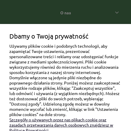
O nas
Popularne kategorie prezentowe
Dbamy o Twoją prywatność
Używamy plików cookie i podobnych technologii, aby
zapamiętać Twoje ustawienia, prezentować
spersonalizowane treści i reklamy oraz udostępniać funkcje
związane z mediami społecznościowymi. Pliki cookie
wykorzystujemy również do mierzenia ruchu i analizowania
sposobu korzystania z naszej strony internetowej.
Domyślnie włączone są jedynie pliki niezbędne do
Ul. Brukowa 6/8 lok. 57/58
poprawnego działania strony. Poniżej możesz zaakceptować
wszystkie rodzaje plików, klikając "Zaakceptuj wszystkie",
91-341 Łódź
lub odmówić i używania (z wyjątkiem niezbędnych). Możesz
NIP: 6751510615
też dostosować pliki do swoich potrzeb, wybierając
"Dostosuj zgody". Udzieloną zgodę możesz w dowolny
SKONTAKTUJ SIĘ Z NAMI:
momencie wycofać lub zmienić, klikając w link "Ustawienia
plików cookies" na dole strony.
Szczegóły o używanych przez nas plikach cookie oraz
sklep@be-happygifts.com
zasadach przetwarzania danych osobowych znajdziesz w
+48 690 172 872
Polityce Prywatności.