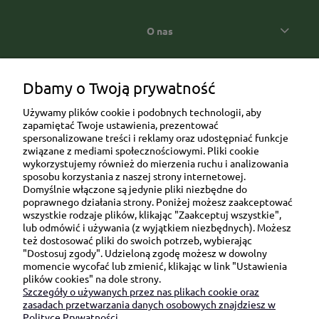
O nas
Popularne kategorie prezentowe
Dbamy o Twoją prywatność
Używamy plików cookie i podobnych technologii, aby
zapamiętać Twoje ustawienia, prezentować
spersonalizowane treści i reklamy oraz udostępniać funkcje
związane z mediami społecznościowymi. Pliki cookie
wykorzystujemy również do mierzenia ruchu i analizowania
sposobu korzystania z naszej strony internetowej.
Domyślnie włączone są jedynie pliki niezbędne do
Ul. Brukowa 6/8 lok. 57/58
poprawnego działania strony. Poniżej możesz zaakceptować
wszystkie rodzaje plików, klikając "Zaakceptuj wszystkie",
91-341 Łódź
lub odmówić i używania (z wyjątkiem niezbędnych). Możesz
NIP: 6751510615
też dostosować pliki do swoich potrzeb, wybierając
"Dostosuj zgody". Udzieloną zgodę możesz w dowolny
SKONTAKTUJ SIĘ Z NAMI:
momencie wycofać lub zmienić, klikając w link "Ustawienia
plików cookies" na dole strony.
Szczegóły o używanych przez nas plikach cookie oraz
sklep@be-happygifts.com
zasadach przetwarzania danych osobowych znajdziesz w
+48 690 172 872
Polityce Prywatności.