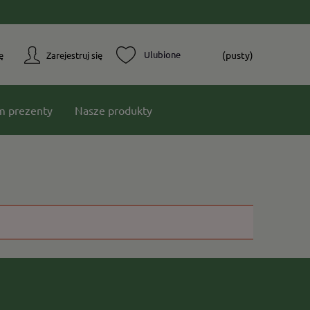
(pusty)
ę
Zarejestruj się
m prezenty
Nasze produkty