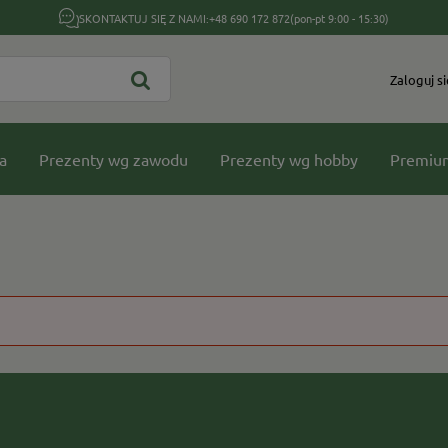
SKONTAKTUJ SIĘ Z NAMI:
+48 690 172 872
(pon-pt 9:00 - 15:30)
Zaloguj si
a
Prezenty wg zawodu
Prezenty wg hobby
Premiu