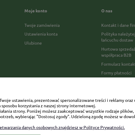
Moje konto
O nas
Twoje zamówienia
Kontakt i dane fi
Ustawienia konta
Polityka należyte
łańcuchu dostaw
Ulubione
Hurtowa sprzedaż
współpraca B2B
Formularz konta
Formy płatności
Czas realizacji z
Czas i koszty dos
Opinie Trustmate
woje ustawienia, prezentować spersonalizowane treści i reklamy oraz 
sposobu korzystania z naszej strony internetowej.
Mapa kategorii
łania strony. Poniżej możesz zaakceptować wszystkie rodzaje plików, k
otrzeb, wybierając "Dostosuj zgody". Udzieloną zgodę możesz w dowol
zetwarzania danych osobowych znajdziesz w Polityce Prywatności.