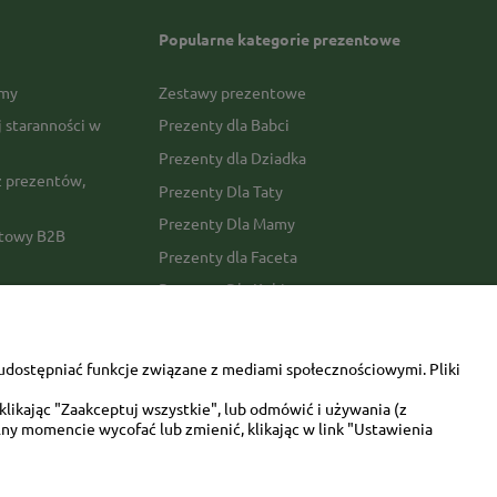
Popularne kategorie prezentowe
rmy
Zestawy prezentowe
j staranności w
Prezenty dla Babci
Prezenty dla Dziadka
 prezentów,
Prezenty Dla Taty
Prezenty Dla Mamy
ktowy B2B
Prezenty dla Faceta
Prezenty Dla Kobiety
amówienia
Dla miłośników zwierząt
tawy
Walentynki
udostępniać funkcje związane z mediami społecznościowymi. Pliki
Urodziny/imieniny
likając "Zaakceptuj wszystkie", lub odmówić i używania (z
ny momencie wycofać lub zmienić, klikając w link "Ustawienia