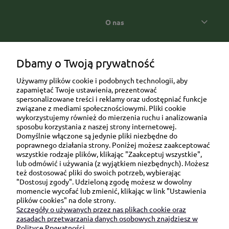
O nas
Popularne kategorie prezentowe
Dbamy o Twoją prywatność
Używamy plików cookie i podobnych technologii, aby
zapamiętać Twoje ustawienia, prezentować
spersonalizowane treści i reklamy oraz udostępniać funkcje
związane z mediami społecznościowymi. Pliki cookie
wykorzystujemy również do mierzenia ruchu i analizowania
sposobu korzystania z naszej strony internetowej.
Domyślnie włączone są jedynie pliki niezbędne do
Ul. Brukowa 6/8 lok. 57/58
poprawnego działania strony. Poniżej możesz zaakceptować
wszystkie rodzaje plików, klikając "Zaakceptuj wszystkie",
91-341 Łódź
lub odmówić i używania (z wyjątkiem niezbędnych). Możesz
NIP: 6751510615
też dostosować pliki do swoich potrzeb, wybierając
"Dostosuj zgody". Udzieloną zgodę możesz w dowolny
SKONTAKTUJ SIĘ Z NAMI:
momencie wycofać lub zmienić, klikając w link "Ustawienia
plików cookies" na dole strony.
Szczegóły o używanych przez nas plikach cookie oraz
sklep@be-happygifts.com
zasadach przetwarzania danych osobowych znajdziesz w
+48 690 172 872
Polityce Prywatności.