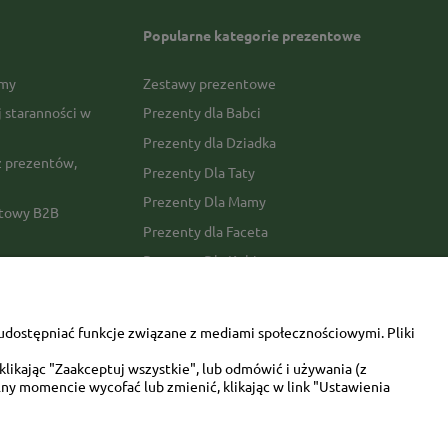
Popularne kategorie prezentowe
rmy
Zestawy prezentowe
j staranności w
Prezenty dla Babci
Prezenty dla Dziadka
 prezentów,
Prezenty Dla Taty
Prezenty Dla Mamy
ktowy B2B
Prezenty dla Faceta
Prezenty Dla Kobiety
amówienia
Dla miłośników zwierząt
tawy
Walentynki
udostępniać funkcje związane z mediami społecznościowymi. Pliki
Urodziny/imieniny
likając "Zaakceptuj wszystkie", lub odmówić i używania (z
ny momencie wycofać lub zmienić, klikając w link "Ustawienia