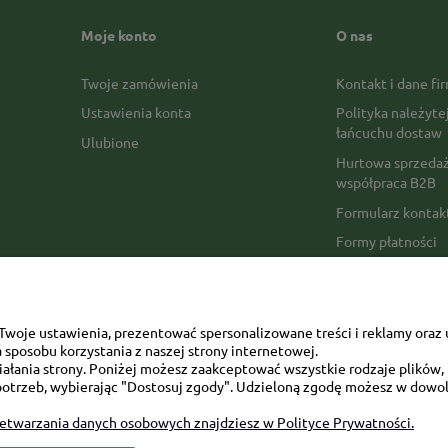
Moje konto
O nas
Twoje zamówienia
Kontakt i dane fi
Ustawienia konta
Polityka należyte
łańcuchu dostaw
Ulubione
Hurtowa sprzedaż
współpraca B2B
Formularz konta
Formy płatności
Czas realizacji z
Czas i koszty dos
Opinie Trustmate
woje ustawienia, prezentować spersonalizowane treści i reklamy oraz 
sposobu korzystania z naszej strony internetowej.
Mapa kategorii
łania strony. Poniżej możesz zaakceptować wszystkie rodzaje plików, k
otrzeb, wybierając "Dostosuj zgody". Udzieloną zgodę możesz w dowol
zetwarzania danych osobowych znajdziesz w Polityce Prywatności.