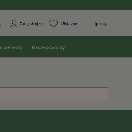
(pusty)
ę
Zarejestruj się
m prezenty
Nasze produkty