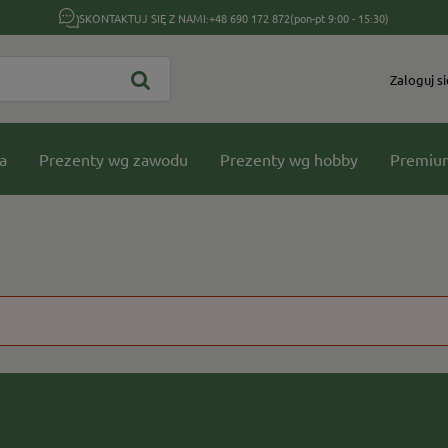
SKONTAKTUJ SIĘ Z NAMI:
+48 690 172 872
(pon-pt 9:00 - 15:30)
Zaloguj si
a
Prezenty wg zawodu
Prezenty wg hobby
Premiu