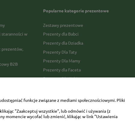
Popularne kategorie prezentowe
rmy
Zestawy prezentowe
j staranności w
Prezenty dla Babci
Prezenty dla Dziadka
 prezentów,
Prezenty Dla Taty
Prezenty Dla Mamy
ktowy B2B
Prezenty dla Faceta
Prezenty Dla Kobiety
amówienia
Dla miłośników zwierząt
tawy
Walentynki
udostępniać funkcje związane z mediami społecznościowymi. Pliki
Urodziny/imieniny
likając "Zaakceptuj wszystkie", lub odmówić i używania (z
ny momencie wycofać lub zmienić, klikając w link "Ustawienia