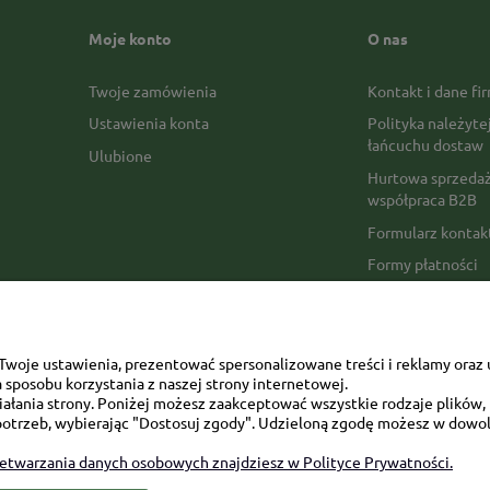
Moje konto
O nas
Twoje zamówienia
Kontakt i dane fi
Ustawienia konta
Polityka należyte
łańcuchu dostaw
Ulubione
Hurtowa sprzedaż
współpraca B2B
Formularz konta
Formy płatności
Czas realizacji z
Czas i koszty dos
Opinie Trustmate
woje ustawienia, prezentować spersonalizowane treści i reklamy oraz 
sposobu korzystania z naszej strony internetowej.
Mapa kategorii
łania strony. Poniżej możesz zaakceptować wszystkie rodzaje plików, k
otrzeb, wybierając "Dostosuj zgody". Udzieloną zgodę możesz w dowol
zetwarzania danych osobowych znajdziesz w Polityce Prywatności.