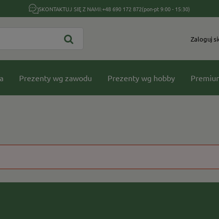
SKONTAKTUJ SIĘ Z NAMI:
+48 690 172 872
(pon-pt 9:00 - 15:30)
Zaloguj si
a
Prezenty wg zawodu
Prezenty wg hobby
Premiu