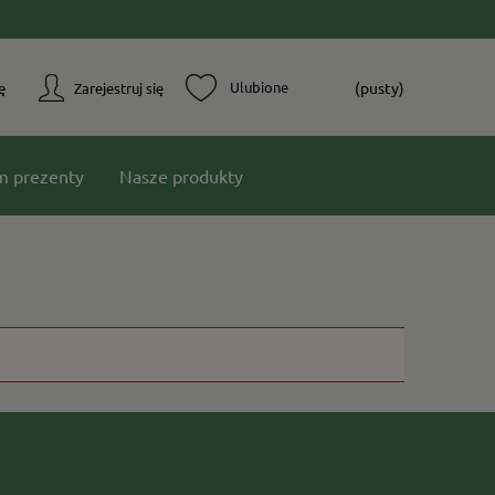
(pusty)
ę
Zarejestruj się
m prezenty
Nasze produkty