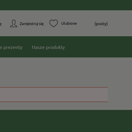
(pusty)
ę
Zarejestruj się
m prezenty
Nasze produkty