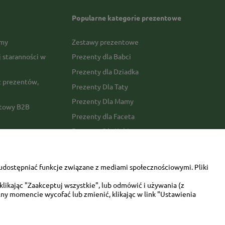
Popularne kategorie prezentowe
rmy
Zestawy prezentowe
j staranności w
Prezenty dla Babci
Prezenty dla Dziadka
 prezentów,
Prezenty Dla Taty
Prezenty Dla Mamy
ktowy B2B
Prezenty dla Faceta
Prezenty Dla Kobiety
amówienia
Dla miłośników zwierząt
tawy
Walentynki
udostępniać funkcje związane z mediami społecznościowymi. Pliki
Urodziny/imieniny
likając "Zaakceptuj wszystkie", lub odmówić i używania (z
ny momencie wycofać lub zmienić, klikając w link "Ustawienia