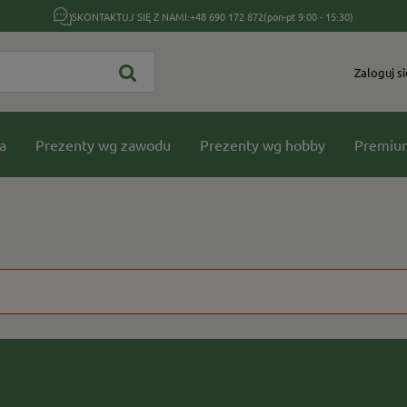
SKONTAKTUJ SIĘ Z NAMI:
+48 690 172 872
(pon-pt 9:00 - 15:30)
Zaloguj si
a
Prezenty wg zawodu
Prezenty wg hobby
Premiu