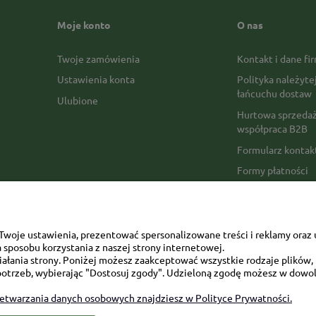
Moje konto
O nas
Twoje zamówienia
Kontakt i dane fi
Ustawienia konta
Polityka należyte
łańcuchu dostaw
Ulubione
Hurtowa sprzedaż
współpraca B2B
Formularz konta
Formy płatności
Czas realizacji z
Czas i koszty dos
Opinie Trustmate
woje ustawienia, prezentować spersonalizowane treści i reklamy oraz 
sposobu korzystania z naszej strony internetowej.
Mapa kategorii
łania strony. Poniżej możesz zaakceptować wszystkie rodzaje plików, k
otrzeb, wybierając "Dostosuj zgody". Udzieloną zgodę możesz w dowol
zetwarzania danych osobowych znajdziesz w Polityce Prywatności.