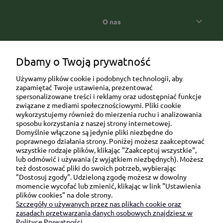
O nas
Popularne kategorie prezentowe
Dbamy o Twoją prywatność
Używamy plików cookie i podobnych technologii, aby
zapamiętać Twoje ustawienia, prezentować
spersonalizowane treści i reklamy oraz udostępniać funkcje
związane z mediami społecznościowymi. Pliki cookie
wykorzystujemy również do mierzenia ruchu i analizowania
sposobu korzystania z naszej strony internetowej.
Domyślnie włączone są jedynie pliki niezbędne do
Ul. Brukowa 6/8 lok. 57/58
poprawnego działania strony. Poniżej możesz zaakceptować
wszystkie rodzaje plików, klikając "Zaakceptuj wszystkie",
91-341 Łódź
lub odmówić i używania (z wyjątkiem niezbędnych). Możesz
NIP: 6751510615
też dostosować pliki do swoich potrzeb, wybierając
"Dostosuj zgody". Udzieloną zgodę możesz w dowolny
SKONTAKTUJ SIĘ Z NAMI:
momencie wycofać lub zmienić, klikając w link "Ustawienia
plików cookies" na dole strony.
Szczegóły o używanych przez nas plikach cookie oraz
sklep@be-happygifts.com
zasadach przetwarzania danych osobowych znajdziesz w
+48 690 172 872
Polityce Prywatności.