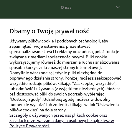
O nas
Popularne kategorie prezentowe
Dbamy o Twoją prywatność
Używamy plików cookie i podobnych technologii, aby
zapamiętać Twoje ustawienia, prezentować
spersonalizowane treści i reklamy oraz udostępniać funkcje
związane z mediami społecznościowymi. Pliki cookie
wykorzystujemy również do mierzenia ruchu i analizowania
sposobu korzystania z naszej strony internetowej.
Domyślnie włączone są jedynie pliki niezbędne do
Ul. Brukowa 6/8 lok. 57/58
poprawnego działania strony. Poniżej możesz zaakceptować
wszystkie rodzaje plików, klikając "Zaakceptuj wszystkie",
91-341 Łódź
lub odmówić i używania (z wyjątkiem niezbędnych). Możesz
NIP: 6751510615
też dostosować pliki do swoich potrzeb, wybierając
"Dostosuj zgody". Udzieloną zgodę możesz w dowolny
SKONTAKTUJ SIĘ Z NAMI:
momencie wycofać lub zmienić, klikając w link "Ustawienia
plików cookies" na dole strony.
Szczegóły o używanych przez nas plikach cookie oraz
sklep@be-happygifts.com
zasadach przetwarzania danych osobowych znajdziesz w
+48 690 172 872
Polityce Prywatności.
(pon-pt 9:00 - 15:30)