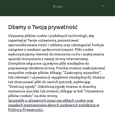
O nas
Popularne kategorie prezentowe
Dbamy o Twoją prywatność
Używamy plików cookie i podobnych technologii, aby
zapamiętać Twoje ustawienia, prezentować
spersonalizowane treści i reklamy oraz udostępniać funkcje
związane z mediami społecznościowymi. Pliki cookie
wykorzystujemy również do mierzenia ruchu i analizowania
sposobu korzystania z naszej strony internetowej.
Domyślnie włączone są jedynie pliki niezbędne do
Ul. Brukowa 6/8 lok. 57/58
poprawnego działania strony. Poniżej możesz zaakceptować
wszystkie rodzaje plików, klikając "Zaakceptuj wszystkie",
91-341 Łódź
lub odmówić i używania (z wyjątkiem niezbędnych). Możesz
NIP: 6751510615
też dostosować pliki do swoich potrzeb, wybierając
"Dostosuj zgody". Udzieloną zgodę możesz w dowolny
SKONTAKTUJ SIĘ Z NAMI:
momencie wycofać lub zmienić, klikając w link "Ustawienia
plików cookies" na dole strony.
Szczegóły o używanych przez nas plikach cookie oraz
sklep@be-happygifts.com
zasadach przetwarzania danych osobowych znajdziesz w
+48 690 172 872
Polityce Prywatności.
(pon-pt 9:00 - 15:30)