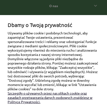
O nas
Popularne kategorie prezentowe
Dbamy o Twoją prywatność
Używamy plików cookie i podobnych technologii, aby
zapamiętać Twoje ustawienia, prezentować
spersonalizowane treści i reklamy oraz udostępniać funkcje
związane z mediami społecznościowymi. Pliki cookie
wykorzystujemy również do mierzenia ruchu i analizowania
sposobu korzystania z naszej strony internetowej.
Domyślnie włączone są jedynie pliki niezbędne do
Ul. Brukowa 6/8 lok. 57/58
poprawnego działania strony. Poniżej możesz zaakceptować
wszystkie rodzaje plików, klikając "Zaakceptuj wszystkie",
91-341 Łódź
lub odmówić i używania (z wyjątkiem niezbędnych). Możesz
NIP: 6751510615
też dostosować pliki do swoich potrzeb, wybierając
"Dostosuj zgody". Udzieloną zgodę możesz w dowolny
SKONTAKTUJ SIĘ Z NAMI:
momencie wycofać lub zmienić, klikając w link "Ustawienia
plików cookies" na dole strony.
Szczegóły o używanych przez nas plikach cookie oraz
sklep@be-happygifts.com
zasadach przetwarzania danych osobowych znajdziesz w
+48 690 172 872
Polityce Prywatności.
(pon-pt 9:00 - 15:30)