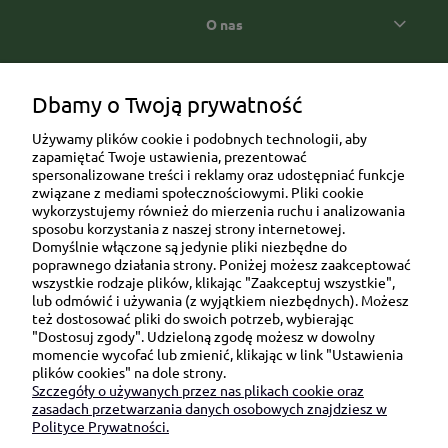
O nas
Popularne kategorie prezentowe
Dbamy o Twoją prywatność
Używamy plików cookie i podobnych technologii, aby
zapamiętać Twoje ustawienia, prezentować
spersonalizowane treści i reklamy oraz udostępniać funkcje
związane z mediami społecznościowymi. Pliki cookie
wykorzystujemy również do mierzenia ruchu i analizowania
sposobu korzystania z naszej strony internetowej.
Domyślnie włączone są jedynie pliki niezbędne do
Ul. Brukowa 6/8 lok. 57/58
poprawnego działania strony. Poniżej możesz zaakceptować
wszystkie rodzaje plików, klikając "Zaakceptuj wszystkie",
91-341 Łódź
lub odmówić i używania (z wyjątkiem niezbędnych). Możesz
NIP: 6751510615
też dostosować pliki do swoich potrzeb, wybierając
"Dostosuj zgody". Udzieloną zgodę możesz w dowolny
SKONTAKTUJ SIĘ Z NAMI:
momencie wycofać lub zmienić, klikając w link "Ustawienia
plików cookies" na dole strony.
Szczegóły o używanych przez nas plikach cookie oraz
sklep@be-happygifts.com
zasadach przetwarzania danych osobowych znajdziesz w
+48 690 172 872
Polityce Prywatności.
(pon-pt 9:00 - 15:30)