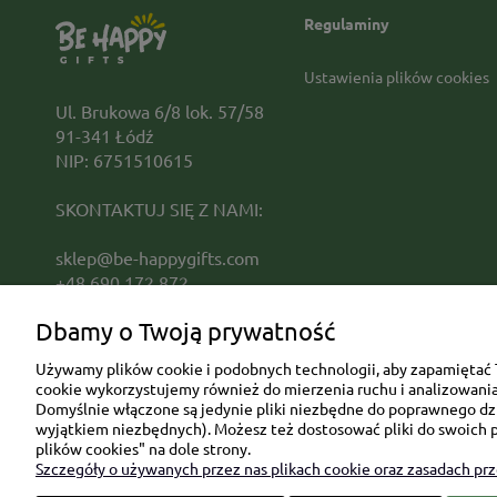
Regulaminy
Ustawienia plików cookies
Ul. Brukowa 6/8 lok. 57/58
91-341 Łódź
NIP: 6751510615
SKONTAKTUJ SIĘ Z NAMI:
sklep@be-happygifts.com
+48 690 172 872
(pon-pt 9:00 - 15:30)
Dbamy o Twoją prywatność
Używamy plików cookie i podobnych technologii, aby zapamiętać T
cookie wykorzystujemy również do mierzenia ruchu i analizowania 
Domyślnie włączone są jedynie pliki niezbędne do poprawnego dzia
wyjątkiem niezbędnych). Możesz też dostosować pliki do swoich p
plików cookies" na dole strony.
Szczegóły o używanych przez nas plikach cookie oraz zasadach pr