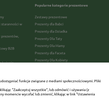
Popularne kategorie prezentowe
rmy
Zestawy prezentowe
j staranności w
Prezenty dla Babci
Prezenty dla Dziadka
 prezentów,
Prezenty Dla Taty
Prezenty Dla Mamy
ktowy B2B
Prezenty dla Faceta
Prezenty Dla Kobiety
amówienia
Dla miłośników zwierząt
tawy
Walentynki
udostępniać funkcje związane z mediami społecznościowymi. Pliki
Urodziny/imieniny
likając "Zaakceptuj wszystkie", lub odmówić i używania (z
ny momencie wycofać lub zmienić, klikając w link "Ustawienia