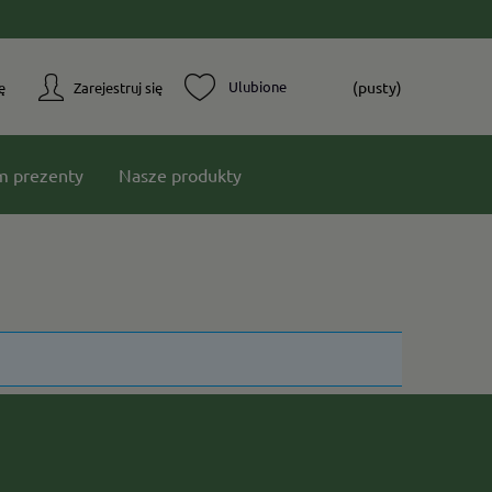
(pusty)
ę
Zarejestruj się
m prezenty
Nasze produkty