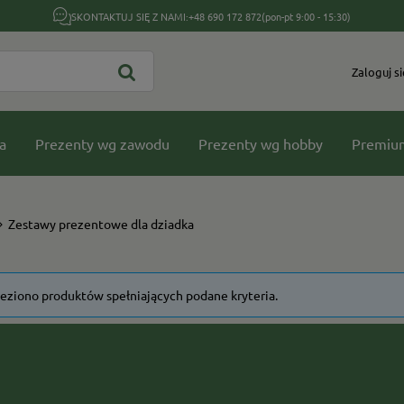
SKONTAKTUJ SIĘ Z NAMI:
+48 690 172 872
(pon-pt 9:00 - 15:30)
Zaloguj si
a
Prezenty wg zawodu
Prezenty wg hobby
Premiu
Zestawy prezentowe dla dziadka
leziono produktów spełniających podane kryteria.