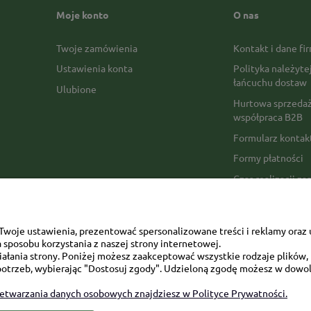
Moje konto
O nas
Twoje zamówienia
Kontakt i dane fi
Ustawienia konta
Polityka należyte
łańcuchu dostaw
Ulubione
Hurtowa sprzedaż
współpraca B2B
Formularz konta
Formy płatności
Czas realizacji z
Czas i koszty dos
Opinie Trustmate
woje ustawienia, prezentować spersonalizowane treści i reklamy oraz 
Mapa kategorii
sposobu korzystania z naszej strony internetowej.
łania strony. Poniżej możesz zaakceptować wszystkie rodzaje plików, k
otrzeb, wybierając "Dostosuj zgody". Udzieloną zgodę możesz w dowol
zetwarzania danych osobowych znajdziesz w Polityce Prywatności.