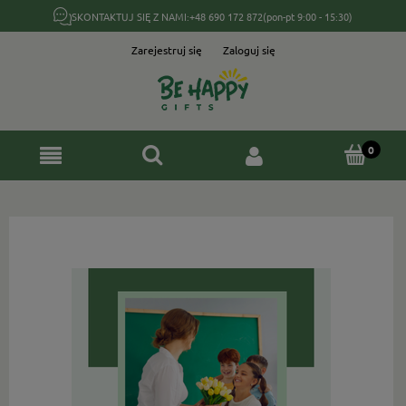
SKONTAKTUJ SIĘ Z NAMI:
+48 690 172 872
(pon-pt 9:00 - 15:30)
Zarejestruj się
Zaloguj się