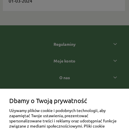
Dzień Kobiet.
01-03-2024
Regulaminy
Moje konto
O nas
Popularne kategorie prezentowe
Dbamy o Twoją prywatność
Używamy plików cookie i podobnych technologii, aby
zapamiętać Twoje ustawienia, prezentować
spersonalizowane treści i reklamy oraz udostępniać funkcje
związane z mediami społecznościowymi. Pliki cookie