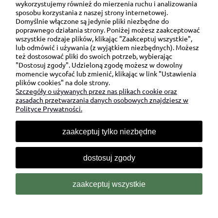
wykorzystujemy również do mierzenia ruchu i analizowania
sposobu korzystania z naszej strony internetowej.
Domyślnie włączone są jedynie pliki niezbędne do
Ul. Brukowa 6/8 lok. 57/58
poprawnego działania strony. Poniżej możesz zaakceptować
wszystkie rodzaje plików, klikając "Zaakceptuj wszystkie",
91-341 Łódź
lub odmówić i używania (z wyjątkiem niezbędnych). Możesz
NIP: 6751510615
też dostosować pliki do swoich potrzeb, wybierając
"Dostosuj zgody". Udzieloną zgodę możesz w dowolny
SKONTAKTUJ SIĘ Z NAMI:
momencie wycofać lub zmienić, klikając w link "Ustawienia
plików cookies" na dole strony.
Szczegóły o używanych przez nas plikach cookie oraz
sklep@be-happygifts.com
zasadach przetwarzania danych osobowych znajdziesz w
+48 690 172 872
Polityce Prywatności.
(pon-pt 9:00 - 15:30)
zaakceptuj tylko niezbędne
dostosuj zgody
zaakceptuj wszystkie