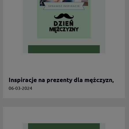
Inspiracje na prezenty dla mężczyzn,
którzy cenią oryginalność
06-03-2024