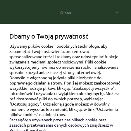
O nas
Popularne kategorie prezentowe
Dbamy o Twoją prywatność
Używamy plików cookie i podobnych technologii, aby
zapamiętać Twoje ustawienia, prezentować
spersonalizowane treści i reklamy oraz udostępniać funkcje
związane z mediami społecznościowymi. Pliki cookie
wykorzystujemy również do mierzenia ruchu i analizowania
sposobu korzystania z naszej strony internetowej.
Domyślnie włączone są jedynie pliki niezbędne do
Ul. Brukowa 6/8 lok. 57/58
poprawnego działania strony. Poniżej możesz zaakceptować
wszystkie rodzaje plików, klikając "Zaakceptuj wszystkie",
91-341 Łódź
lub odmówić i używania (z wyjątkiem niezbędnych). Możesz
NIP: 6751510615
też dostosować pliki do swoich potrzeb, wybierając
"Dostosuj zgody". Udzieloną zgodę możesz w dowolny
SKONTAKTUJ SIĘ Z NAMI:
momencie wycofać lub zmienić, klikając w link "Ustawienia
plików cookies" na dole strony.
Szczegóły o używanych przez nas plikach cookie oraz
sklep@be-happygifts.com
zasadach przetwarzania danych osobowych znajdziesz w
+48 690 172 872
Polityce Prywatności.