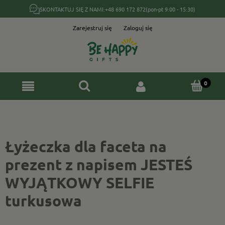
SKONTAKTUJ SIĘ Z NAMI:
+48 690 172 872
(pon-pt 9:00 - 15:30)
Zarejestruj się
Zaloguj się
Łyżeczka dla faceta na
prezent z napisem JESTEŚ
WYJĄTKOWY SELFIE
turkusowa