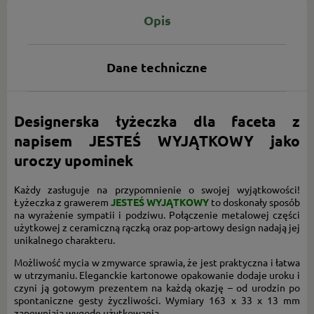
Opis
Dane techniczne
Designerska łyżeczka dla faceta z
napisem JESTEŚ WYJĄTKOWY jako
uroczy upominek
Każdy zasługuje na przypomnienie o swojej wyjątkowości!
Łyżeczka z grawerem
JESTEŚ WYJĄTKOWY
to doskonały sposób
na wyrażenie sympatii i podziwu. Połączenie metalowej części
użytkowej z ceramiczną rączką oraz pop-artowy design nadają jej
unikalnego charakteru.
Możliwość mycia w zmywarce sprawia, że jest praktyczna i łatwa
w utrzymaniu. Eleganckie kartonowe opakowanie dodaje uroku i
czyni ją gotowym prezentem na każdą okazję – od urodzin po
spontaniczne gesty życzliwości. Wymiary 163 x 33 x 13 mm
zapewniają wygodę użytkowania.