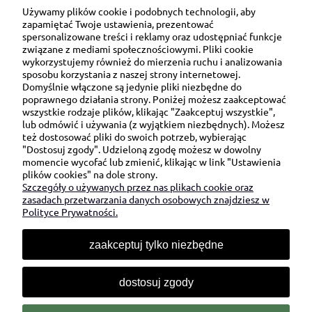
Używamy plików cookie i podobnych technologii, aby
zapamiętać Twoje ustawienia, prezentować
spersonalizowane treści i reklamy oraz udostępniać funkcje
związane z mediami społecznościowymi. Pliki cookie
wykorzystujemy również do mierzenia ruchu i analizowania
sposobu korzystania z naszej strony internetowej.
Domyślnie włączone są jedynie pliki niezbędne do
Ul. Brukowa 6/8 lok. 57/58
poprawnego działania strony. Poniżej możesz zaakceptować
wszystkie rodzaje plików, klikając "Zaakceptuj wszystkie",
91-341 Łódź
lub odmówić i używania (z wyjątkiem niezbędnych). Możesz
NIP: 6751510615
też dostosować pliki do swoich potrzeb, wybierając
"Dostosuj zgody". Udzieloną zgodę możesz w dowolny
SKONTAKTUJ SIĘ Z NAMI:
momencie wycofać lub zmienić, klikając w link "Ustawienia
plików cookies" na dole strony.
Szczegóły o używanych przez nas plikach cookie oraz
sklep@be-happygifts.com
zasadach przetwarzania danych osobowych znajdziesz w
+48 690 172 872
Polityce Prywatności.
(pon-pt 9:00 - 15:30)
zaakceptuj tylko niezbędne
dostosuj zgody