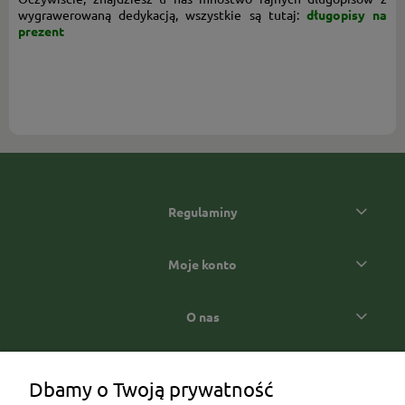
wygrawerowaną dedykacją, wszystkie są tutaj:
długopisy na
prezent
Regulaminy
Moje konto
O nas
Popularne kategorie prezentowe
Dbamy o Twoją prywatność