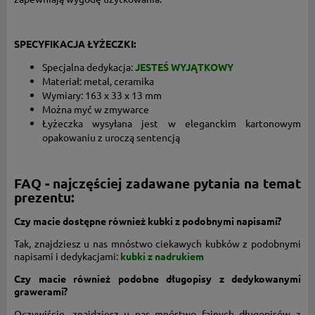
SPECYFIKACJA ŁYŻECZKI:
Specjalna dedykacja:
JESTEŚ WYJĄTKOWY
Materiał: metal, ceramika
Wymiary: 163 x 33 x 13 mm
Można myć w zmywarce
Łyżeczka wysyłana jest w eleganckim kartonowym
opakowaniu z uroczą sentencją
FAQ - najczęściej zadawane pytania na temat
prezentu:
Czy macie dostępne również kubki z podobnymi napisami?
Tak, znajdziesz u nas mnóstwo ciekawych kubków z podobnymi
napisami i dedykacjami:
kubki z nadrukiem
Czy macie również podobne długopisy z dedykowanymi
grawerami?
Oczywiście, znajdziesz u nas mnóstwo fajnych długopisów z