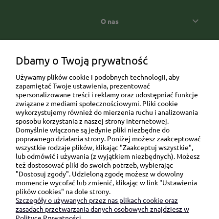
O nas
Popularne kategorie prezentowe
Dbamy o Twoją prywatność
Używamy plików cookie i podobnych technologii, aby
zapamiętać Twoje ustawienia, prezentować
spersonalizowane treści i reklamy oraz udostępniać funkcje
związane z mediami społecznościowymi. Pliki cookie
wykorzystujemy również do mierzenia ruchu i analizowania
sposobu korzystania z naszej strony internetowej.
Domyślnie włączone są jedynie pliki niezbędne do
Ul. Brukowa 6/8 lok. 57/58
poprawnego działania strony. Poniżej możesz zaakceptować
wszystkie rodzaje plików, klikając "Zaakceptuj wszystkie",
91-341 Łódź
lub odmówić i używania (z wyjątkiem niezbędnych). Możesz
NIP: 6751510615
też dostosować pliki do swoich potrzeb, wybierając
"Dostosuj zgody". Udzieloną zgodę możesz w dowolny
SKONTAKTUJ SIĘ Z NAMI:
momencie wycofać lub zmienić, klikając w link "Ustawienia
plików cookies" na dole strony.
Szczegóły o używanych przez nas plikach cookie oraz
sklep@be-happygifts.com
zasadach przetwarzania danych osobowych znajdziesz w
+48 690 172 872
Polityce Prywatności.