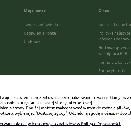
Moje konto
O nas
Twoje zamówienia
Kontakt i dane fi
Ustawienia konta
Polityka należyte
łańcuchu dostaw
Ulubione
Hurtowa sprzedaż
współpraca B2B
Formularz konta
Formy płatności
Czas realizacji z
Czas i koszty dos
Opinie Trustmate
woje ustawienia, prezentować spersonalizowane treści i reklamy oraz 
sposobu korzystania z naszej strony internetowej.
Mapa kategorii
łania strony. Poniżej możesz zaakceptować wszystkie rodzaje plików, k
otrzeb, wybierając "Dostosuj zgody". Udzieloną zgodę możesz w dowol
zetwarzania danych osobowych znajdziesz w Polityce Prywatności.