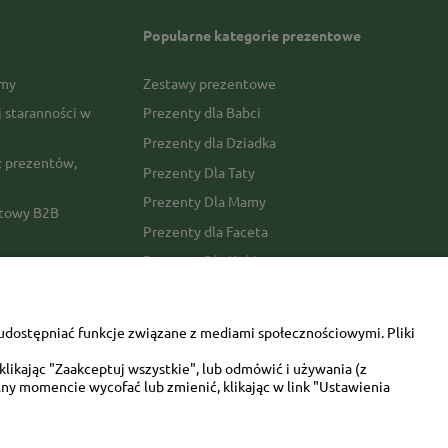
Popularne kategorie prezentowe
rmy
Zestawy prezentowe
j staranności w
Prezenty dla Babci
Prezenty dla Dziadka
 prezentów,
Prezenty Dla Taty
Prezenty Dla Mamy
ktowy B2B
Prezenty dla Faceta
Prezenty Dla Kobiety
amówienia
Dla miłośników zwierząt
tawy
Walentynki
udostępniać funkcje związane z mediami społecznościowymi. Pliki
Urodziny/imieniny
likając "Zaakceptuj wszystkie", lub odmówić i używania (z
ny momencie wycofać lub zmienić, klikając w link "Ustawienia