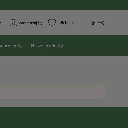
(pusty)
ę
Zarejestruj się
m prezenty
Nasze produkty