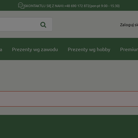
SKONTAKTUJ SIĘ Z NAMI:
+48 690 172 872
(pon-pt 9:00 - 15:30)
Zaloguj si
a
Prezenty wg zawodu
Prezenty wg hobby
Premiu