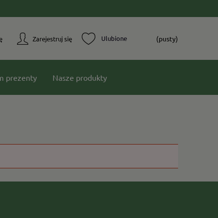
(pusty)
ę
Zarejestruj się
m prezenty
Nasze produkty