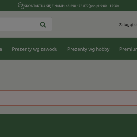
SKONTAKTUJ SIĘ Z NAMI:
+48 690 172 872
(pon-pt 9:00 - 15:30)
Zaloguj si
a
Prezenty wg zawodu
Prezenty wg hobby
Premiu