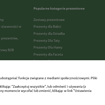
Popularne kategorie prezentowe
rmy
Zestawy prezentowe
j staranności w
Prezenty dla Babci
Prezenty dla Dziadka
 prezentów,
Prezenty Dla Taty
Prezenty Dla Mamy
ktowy B2B
Prezenty dla Faceta
Prezenty Dla Kobiety
amówienia
Dla miłośników zwierząt
tawy
Walentynki
udostępniać funkcje związane z mediami społecznościowymi. Pliki
Urodziny/imieniny
likając "Zaakceptuj wszystkie", lub odmówić i używania (z
ny momencie wycofać lub zmienić, klikając w link "Ustawienia