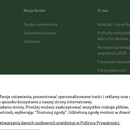
Moje konto
O nas
Twoje zamówienia
Kontakt i dane fi
Ustawienia konta
Polityka należyte
łańcuchu dostaw
Ulubione
Hurtowa sprzedaż
współpraca B2B
Formularz konta
Formy płatności
Czas realizacji z
Czas i koszty dos
Opinie Trustmate
woje ustawienia, prezentować spersonalizowane treści i reklamy oraz 
sposobu korzystania z naszej strony internetowej.
Mapa kategorii
łania strony. Poniżej możesz zaakceptować wszystkie rodzaje plików, k
otrzeb, wybierając "Dostosuj zgody". Udzieloną zgodę możesz w dowol
zetwarzania danych osobowych znajdziesz w Polityce Prywatności.