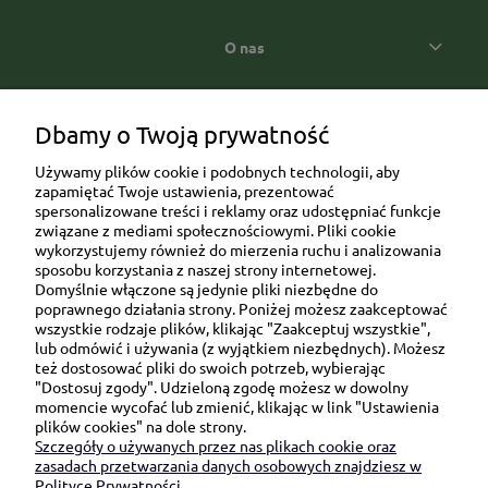
O nas
Popularne kategorie prezentowe
Dbamy o Twoją prywatność
Używamy plików cookie i podobnych technologii, aby
zapamiętać Twoje ustawienia, prezentować
spersonalizowane treści i reklamy oraz udostępniać funkcje
związane z mediami społecznościowymi. Pliki cookie
wykorzystujemy również do mierzenia ruchu i analizowania
sposobu korzystania z naszej strony internetowej.
Domyślnie włączone są jedynie pliki niezbędne do
Ul. Brukowa 6/8 lok. 57/58
poprawnego działania strony. Poniżej możesz zaakceptować
wszystkie rodzaje plików, klikając "Zaakceptuj wszystkie",
91-341 Łódź
lub odmówić i używania (z wyjątkiem niezbędnych). Możesz
NIP: 6751510615
też dostosować pliki do swoich potrzeb, wybierając
"Dostosuj zgody". Udzieloną zgodę możesz w dowolny
SKONTAKTUJ SIĘ Z NAMI:
momencie wycofać lub zmienić, klikając w link "Ustawienia
plików cookies" na dole strony.
Szczegóły o używanych przez nas plikach cookie oraz
sklep@be-happygifts.com
zasadach przetwarzania danych osobowych znajdziesz w
+48 690 172 872
Polityce Prywatności.