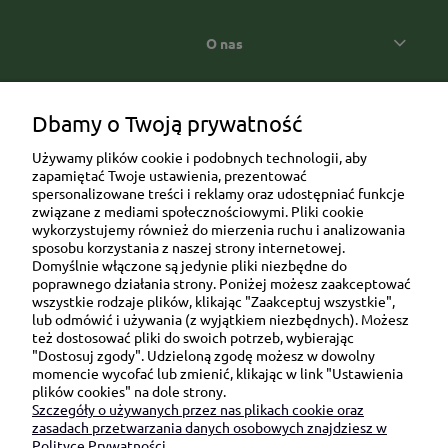
O nas
Popularne kategorie prezentowe
Dbamy o Twoją prywatność
Używamy plików cookie i podobnych technologii, aby
zapamiętać Twoje ustawienia, prezentować
spersonalizowane treści i reklamy oraz udostępniać funkcje
związane z mediami społecznościowymi. Pliki cookie
wykorzystujemy również do mierzenia ruchu i analizowania
sposobu korzystania z naszej strony internetowej.
Domyślnie włączone są jedynie pliki niezbędne do
Ul. Brukowa 6/8 lok. 57/58
poprawnego działania strony. Poniżej możesz zaakceptować
wszystkie rodzaje plików, klikając "Zaakceptuj wszystkie",
91-341 Łódź
lub odmówić i używania (z wyjątkiem niezbędnych). Możesz
NIP: 6751510615
też dostosować pliki do swoich potrzeb, wybierając
"Dostosuj zgody". Udzieloną zgodę możesz w dowolny
SKONTAKTUJ SIĘ Z NAMI:
momencie wycofać lub zmienić, klikając w link "Ustawienia
plików cookies" na dole strony.
Szczegóły o używanych przez nas plikach cookie oraz
sklep@be-happygifts.com
zasadach przetwarzania danych osobowych znajdziesz w
+48 690 172 872
Polityce Prywatności.