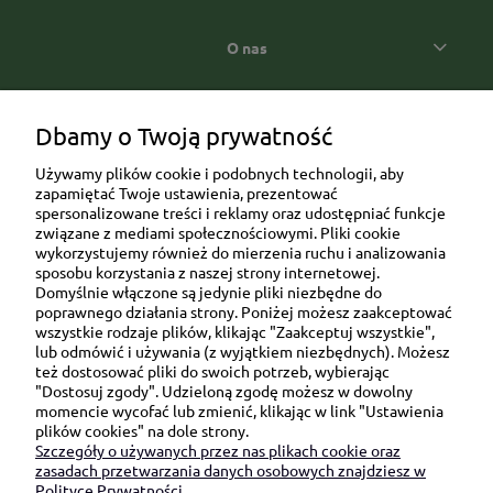
O nas
Popularne kategorie prezentowe
Dbamy o Twoją prywatność
Używamy plików cookie i podobnych technologii, aby
zapamiętać Twoje ustawienia, prezentować
spersonalizowane treści i reklamy oraz udostępniać funkcje
związane z mediami społecznościowymi. Pliki cookie
wykorzystujemy również do mierzenia ruchu i analizowania
sposobu korzystania z naszej strony internetowej.
Domyślnie włączone są jedynie pliki niezbędne do
Ul. Brukowa 6/8 lok. 57/58
poprawnego działania strony. Poniżej możesz zaakceptować
wszystkie rodzaje plików, klikając "Zaakceptuj wszystkie",
91-341 Łódź
lub odmówić i używania (z wyjątkiem niezbędnych). Możesz
NIP: 6751510615
też dostosować pliki do swoich potrzeb, wybierając
"Dostosuj zgody". Udzieloną zgodę możesz w dowolny
SKONTAKTUJ SIĘ Z NAMI:
momencie wycofać lub zmienić, klikając w link "Ustawienia
plików cookies" na dole strony.
Szczegóły o używanych przez nas plikach cookie oraz
sklep@be-happygifts.com
zasadach przetwarzania danych osobowych znajdziesz w
+48 690 172 872
Polityce Prywatności.