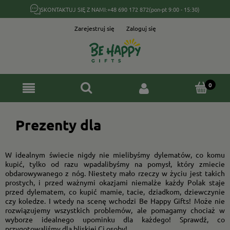
SKONTAKTUJ SIĘ Z NAMI:
+48 690 172 872
(pon-pt 9:00 - 15:30)
Zarejestruj się
Zaloguj się
Prezenty dla
W idealnym świecie nigdy nie mielibyśmy dylematów, co komu
kupić, tylko od razu wpadalibyśmy na pomysł, który zmiecie
obdarowywanego z nóg. Niestety mało rzeczy w życiu jest takich
prostych, i przed ważnymi okazjami niemalże każdy Polak staje
przed dylematem, co kupić mamie, tacie, dziadkom, dziewczynie
czy koledze. I wtedy na scenę wchodzi Be Happy Gifts! Może nie
rozwiązujemy wszystkich problemów, ale pomagamy chociaż w
wyborze idealnego upominku dla każdego! Sprawdź, co
przygotowaliśmy dla bliskiej Ci osoby!