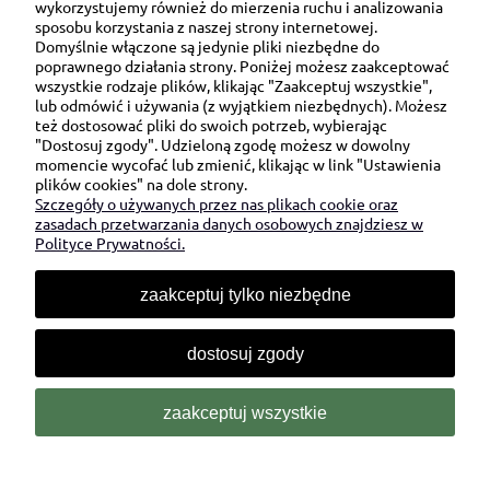
wykorzystujemy również do mierzenia ruchu i analizowania
sposobu korzystania z naszej strony internetowej.
Domyślnie włączone są jedynie pliki niezbędne do
Ul. Brukowa 6/8 lok. 57/58
poprawnego działania strony. Poniżej możesz zaakceptować
wszystkie rodzaje plików, klikając "Zaakceptuj wszystkie",
91-341 Łódź
lub odmówić i używania (z wyjątkiem niezbędnych). Możesz
NIP: 6751510615
też dostosować pliki do swoich potrzeb, wybierając
"Dostosuj zgody". Udzieloną zgodę możesz w dowolny
SKONTAKTUJ SIĘ Z NAMI:
momencie wycofać lub zmienić, klikając w link "Ustawienia
plików cookies" na dole strony.
Szczegóły o używanych przez nas plikach cookie oraz
sklep@be-happygifts.com
zasadach przetwarzania danych osobowych znajdziesz w
+48 690 172 872
Polityce Prywatności.
(pon-pt 9:00 - 15:30)
zaakceptuj tylko niezbędne
dostosuj zgody
zaakceptuj wszystkie