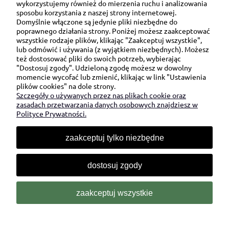
wykorzystujemy również do mierzenia ruchu i analizowania
sposobu korzystania z naszej strony internetowej.
Domyślnie włączone są jedynie pliki niezbędne do
Ul. Brukowa 6/8 lok. 57/58
poprawnego działania strony. Poniżej możesz zaakceptować
wszystkie rodzaje plików, klikając "Zaakceptuj wszystkie",
91-341 Łódź
lub odmówić i używania (z wyjątkiem niezbędnych). Możesz
NIP: 6751510615
też dostosować pliki do swoich potrzeb, wybierając
"Dostosuj zgody". Udzieloną zgodę możesz w dowolny
SKONTAKTUJ SIĘ Z NAMI:
momencie wycofać lub zmienić, klikając w link "Ustawienia
plików cookies" na dole strony.
Szczegóły o używanych przez nas plikach cookie oraz
sklep@be-happygifts.com
zasadach przetwarzania danych osobowych znajdziesz w
+48 690 172 872
Polityce Prywatności.
(pon-pt 9:00 - 15:30)
zaakceptuj tylko niezbędne
dostosuj zgody
zaakceptuj wszystkie