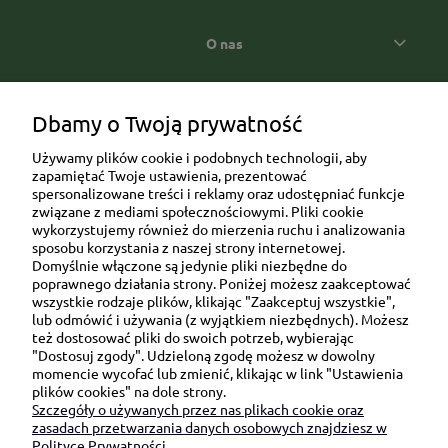
O nas
Popularne kategorie prezentowe
Dbamy o Twoją prywatność
Używamy plików cookie i podobnych technologii, aby
zapamiętać Twoje ustawienia, prezentować
spersonalizowane treści i reklamy oraz udostępniać funkcje
związane z mediami społecznościowymi. Pliki cookie
wykorzystujemy również do mierzenia ruchu i analizowania
sposobu korzystania z naszej strony internetowej.
Domyślnie włączone są jedynie pliki niezbędne do
Ul. Brukowa 6/8 lok. 57/58
poprawnego działania strony. Poniżej możesz zaakceptować
wszystkie rodzaje plików, klikając "Zaakceptuj wszystkie",
91-341 Łódź
lub odmówić i używania (z wyjątkiem niezbędnych). Możesz
NIP: 6751510615
też dostosować pliki do swoich potrzeb, wybierając
"Dostosuj zgody". Udzieloną zgodę możesz w dowolny
SKONTAKTUJ SIĘ Z NAMI:
momencie wycofać lub zmienić, klikając w link "Ustawienia
plików cookies" na dole strony.
Szczegóły o używanych przez nas plikach cookie oraz
sklep@be-happygifts.com
zasadach przetwarzania danych osobowych znajdziesz w
+48 690 172 872
Polityce Prywatności.