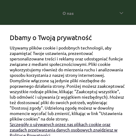
O nas
Popularne kategorie prezentowe
Dbamy o Twoją prywatność
Używamy plików cookie i podobnych technologii, aby
zapamiętać Twoje ustawienia, prezentować
spersonalizowane treści i reklamy oraz udostępniać funkcje
związane z mediami społecznościowymi. Pliki cookie
wykorzystujemy również do mierzenia ruchu i analizowania
sposobu korzystania z naszej strony internetowej.
Domyślnie włączone są jedynie pliki niezbędne do
Ul. Brukowa 6/8 lok. 57/58
poprawnego działania strony. Poniżej możesz zaakceptować
wszystkie rodzaje plików, klikając "Zaakceptuj wszystkie",
91-341 Łódź
lub odmówić i używania (z wyjątkiem niezbędnych). Możesz
NIP: 6751510615
też dostosować pliki do swoich potrzeb, wybierając
"Dostosuj zgody". Udzieloną zgodę możesz w dowolny
SKONTAKTUJ SIĘ Z NAMI:
momencie wycofać lub zmienić, klikając w link "Ustawienia
plików cookies" na dole strony.
Szczegóły o używanych przez nas plikach cookie oraz
sklep@be-happygifts.com
zasadach przetwarzania danych osobowych znajdziesz w
+48 690 172 872
Polityce Prywatności.