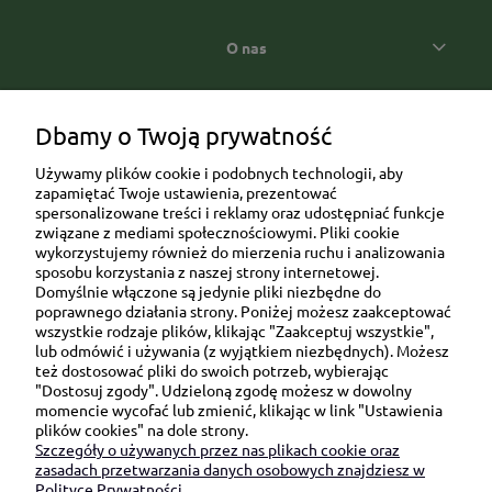
O nas
Popularne kategorie prezentowe
Dbamy o Twoją prywatność
Używamy plików cookie i podobnych technologii, aby
zapamiętać Twoje ustawienia, prezentować
spersonalizowane treści i reklamy oraz udostępniać funkcje
związane z mediami społecznościowymi. Pliki cookie
wykorzystujemy również do mierzenia ruchu i analizowania
sposobu korzystania z naszej strony internetowej.
Domyślnie włączone są jedynie pliki niezbędne do
Ul. Brukowa 6/8 lok. 57/58
poprawnego działania strony. Poniżej możesz zaakceptować
wszystkie rodzaje plików, klikając "Zaakceptuj wszystkie",
91-341 Łódź
lub odmówić i używania (z wyjątkiem niezbędnych). Możesz
NIP: 6751510615
też dostosować pliki do swoich potrzeb, wybierając
"Dostosuj zgody". Udzieloną zgodę możesz w dowolny
SKONTAKTUJ SIĘ Z NAMI:
momencie wycofać lub zmienić, klikając w link "Ustawienia
plików cookies" na dole strony.
Szczegóły o używanych przez nas plikach cookie oraz
sklep@be-happygifts.com
zasadach przetwarzania danych osobowych znajdziesz w
+48 690 172 872
Polityce Prywatności.