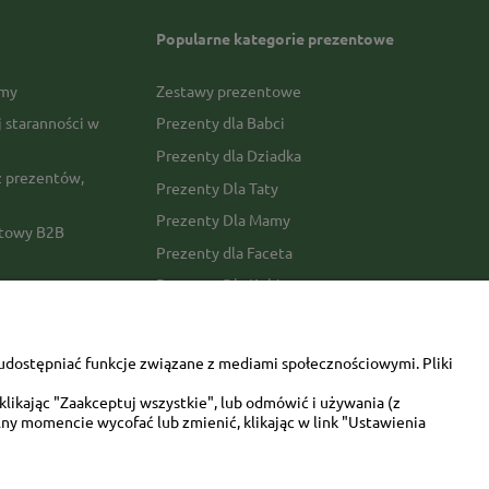
Popularne kategorie prezentowe
rmy
Zestawy prezentowe
j staranności w
Prezenty dla Babci
Prezenty dla Dziadka
 prezentów,
Prezenty Dla Taty
Prezenty Dla Mamy
ktowy B2B
Prezenty dla Faceta
Prezenty Dla Kobiety
amówienia
Dla miłośników zwierząt
tawy
Walentynki
udostępniać funkcje związane z mediami społecznościowymi. Pliki
Urodziny/imieniny
likając "Zaakceptuj wszystkie", lub odmówić i używania (z
ny momencie wycofać lub zmienić, klikając w link "Ustawienia