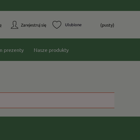
(pusty)
ę
Zarejestruj się
m prezenty
Nasze produkty