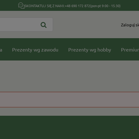
SKONTAKTUJ SIĘ Z NAMI:
+48 690 172 872
(pon-pt 9:00 - 15:30)
Zaloguj si
a
Prezenty wg zawodu
Prezenty wg hobby
Premiu