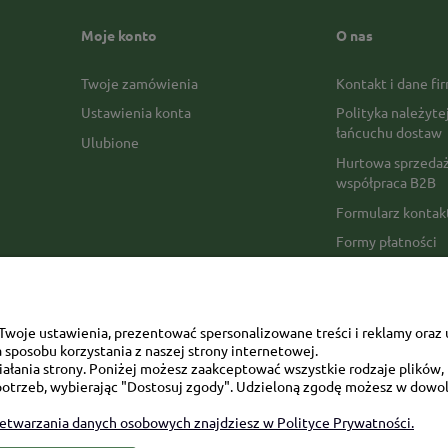
Moje konto
O nas
Twoje zamówienia
Kontakt i dane fi
Ustawienia konta
Polityka należyte
łańcuchu dostaw
Ulubione
Hurtowa sprzedaż
współpraca B2B
Formularz konta
Formy płatności
Czas realizacji z
Czas i koszty dos
Opinie Trustmate
woje ustawienia, prezentować spersonalizowane treści i reklamy oraz 
sposobu korzystania z naszej strony internetowej.
Mapa kategorii
łania strony. Poniżej możesz zaakceptować wszystkie rodzaje plików, k
otrzeb, wybierając "Dostosuj zgody". Udzieloną zgodę możesz w dowol
zetwarzania danych osobowych znajdziesz w Polityce Prywatności.