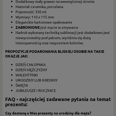
Dodatkowy mały grawer na wewnętrznej stronie
Materiał: ceramika, porcelana
Pojemność: 350 ml
Wymiary: 110 x 115 mm
Eleganckie kartonowe opakowanie
ZABRONIONE
jest mycie w zmywarce
Nadruk wykonany techniką sublimacji jest dodatkowo jest
niewyczuwalny pod palcem, wyróżnia się dużą
intensywnością oraz nasyceniem kolorów.
PROPOZYCJE PODAROWANIA BLISKIEJ OSOBIE NA TAKIE
OKAZJE JAK:
DZIEŃ CHŁOPAKA
DZIEŃ MĘŻCZYZNY
WALENTYNKI
URODZINY LUB IMIENINY
ŚWIĘTA
JUBILEUSZE I ROCZNICE
FAQ - najczęściej zadawane pytania na temat
prezentu:
Czy dostanę u Was prezenty na urodziny dla męża?