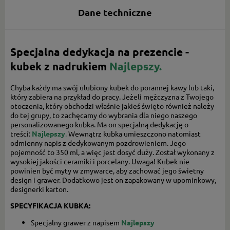
Dane techniczne
Specjalna dedykacja na prezencie -
kubek z nadrukiem
Najlepszy.
Chyba każdy ma swój ulubiony kubek do porannej kawy lub taki,
który zabiera na przykład do pracy. Jeżeli mężczyzna z Twojego
otoczenia, który obchodzi właśnie jakieś święto również należy
do tej grupy, to zachęcamy do wybrania dla niego naszego
personalizowanego kubka. Ma on specjalną dedykację o
treści:
Najlepszy
.
Wewnątrz kubka umieszczono natomiast
odmienny napis z dedykowanym pozdrowieniem. Jego
pojemność to 350 ml, a więc jest dosyć duży. Został wykonany z
wysokiej jakości ceramiki i porcelany. Uwaga! Kubek nie
powinien być myty w zmywarce, aby zachować jego świetny
design i grawer. Dodatkowo jest on zapakowany w upominkowy,
designerki karton.
SPECYFIKACJA KUBKA:
Specjalny grawer z napisem
Najlepszy