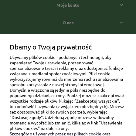
Moje konto
O nas
Popularne kategorie prezentowe
Dbamy o Twoją prywatność
Używamy plików cookie i podobnych technologii, aby
zapamiętać Twoje ustawienia, prezentować
spersonalizowane treści i reklamy oraz udostępniać funkcje
związane z mediami społecznościowymi. Pliki cookie
wykorzystujemy również do mierzenia ruchu i analizowania
sposobu korzystania z naszej strony internetowej.
Domyślnie włączone są jedynie pliki niezbędne do
Ul. Brukowa 6/8 lok. 57/58
poprawnego działania strony. Poniżej możesz zaakceptować
wszystkie rodzaje plików, klikając "Zaakceptuj wszystkie",
91-341 Łódź
lub odmówić i używania (z wyjątkiem niezbędnych). Możesz
NIP: 6751510615
też dostosować pliki do swoich potrzeb, wybierając
"Dostosuj zgody". Udzieloną zgodę możesz w dowolny
SKONTAKTUJ SIĘ Z NAMI:
momencie wycofać lub zmienić, klikając w link "Ustawienia
plików cookies" na dole strony.
Szczegóły o używanych przez nas plikach cookie oraz
sklep@be-happygifts.com