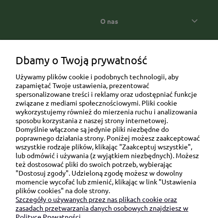
O nas
Popularne kategorie prezentowe
Dbamy o Twoją prywatność
Używamy plików cookie i podobnych technologii, aby
zapamiętać Twoje ustawienia, prezentować
spersonalizowane treści i reklamy oraz udostępniać funkcje
związane z mediami społecznościowymi. Pliki cookie
wykorzystujemy również do mierzenia ruchu i analizowania
sposobu korzystania z naszej strony internetowej.
Domyślnie włączone są jedynie pliki niezbędne do
Ul. Brukowa 6/8 lok. 57/58
poprawnego działania strony. Poniżej możesz zaakceptować
wszystkie rodzaje plików, klikając "Zaakceptuj wszystkie",
91-341 Łódź
lub odmówić i używania (z wyjątkiem niezbędnych). Możesz
NIP: 6751510615
też dostosować pliki do swoich potrzeb, wybierając
"Dostosuj zgody". Udzieloną zgodę możesz w dowolny
SKONTAKTUJ SIĘ Z NAMI:
momencie wycofać lub zmienić, klikając w link "Ustawienia
plików cookies" na dole strony.
Szczegóły o używanych przez nas plikach cookie oraz
sklep@be-happygifts.com
zasadach przetwarzania danych osobowych znajdziesz w
+48 690 172 872
Polityce Prywatności.