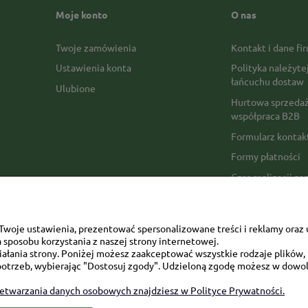
Moje konto
O nas
Twoje zamówienia
Kontakt i dane fi
Ustawienia konta
Polityka należyte
łańcuchu dostaw
Ulubione
Hurtowa sprzedaż
współpraca B2B
Formularz konta
Formy płatności
Czas realizacji z
Czas i koszty dos
Opinie Trustmate
woje ustawienia, prezentować spersonalizowane treści i reklamy oraz 
Mapa kategorii
sposobu korzystania z naszej strony internetowej.
łania strony. Poniżej możesz zaakceptować wszystkie rodzaje plików, k
otrzeb, wybierając "Dostosuj zgody". Udzieloną zgodę możesz w dowol
zetwarzania danych osobowych znajdziesz w Polityce Prywatności.