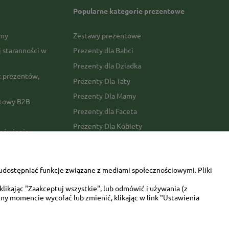
Popularne kategorie prezentowe
rmy
Zestawy prezentowe
j staranności w
Prezenty dla Babci
Prezenty dla Dziadka
 prezentów,
Prezenty Dla Taty
Prezenty Dla Mamy
ktowy B2B
Prezenty dla Faceta
Prezenty Dla Kobiety
amówienia
Dla miłośników zwierząt
tawy
Walentynki
udostępniać funkcje związane z mediami społecznościowymi. Pliki
Urodziny/imieniny
likając "Zaakceptuj wszystkie", lub odmówić i używania (z
ny momencie wycofać lub zmienić, klikając w link "Ustawienia