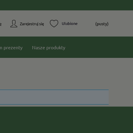
(pusty)
ę
Zarejestruj się
m prezenty
Nasze produkty