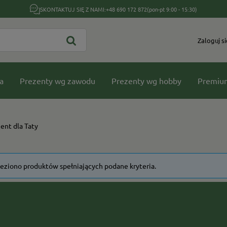
SKONTAKTUJ SIĘ Z NAMI:
+48 690 172 872
(pon-pt 9:00 - 15:30)
Zaloguj si
a
Prezenty wg zawodu
Prezenty wg hobby
Premiu
ent dla Taty
leziono produktów spełniających podane kryteria.