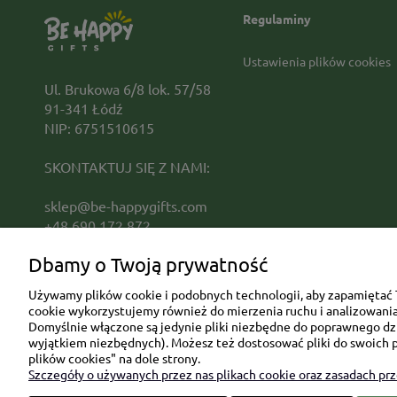
Regulaminy
Ustawienia plików cookies
Ul. Brukowa 6/8 lok. 57/58
91-341 Łódź
NIP: 6751510615
SKONTAKTUJ SIĘ Z NAMI:
sklep@be-happygifts.com
+48 690 172 872
(pon-pt 9:00 - 15:30)
Dbamy o Twoją prywatność
Używamy plików cookie i podobnych technologii, aby zapamiętać T
cookie wykorzystujemy również do mierzenia ruchu i analizowania 
Domyślnie włączone są jedynie pliki niezbędne do poprawnego dzia
wyjątkiem niezbędnych). Możesz też dostosować pliki do swoich p
plików cookies" na dole strony.
Szczegóły o używanych przez nas plikach cookie oraz zasadach pr