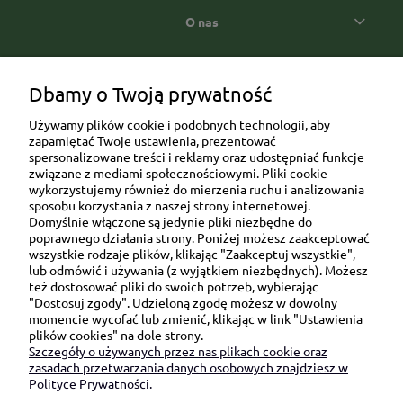
O nas
Popularne kategorie prezentowe
Dbamy o Twoją prywatność
Używamy plików cookie i podobnych technologii, aby
zapamiętać Twoje ustawienia, prezentować
spersonalizowane treści i reklamy oraz udostępniać funkcje
związane z mediami społecznościowymi. Pliki cookie
wykorzystujemy również do mierzenia ruchu i analizowania
sposobu korzystania z naszej strony internetowej.
Domyślnie włączone są jedynie pliki niezbędne do
Ul. Brukowa 6/8 lok. 57/58
poprawnego działania strony. Poniżej możesz zaakceptować
wszystkie rodzaje plików, klikając "Zaakceptuj wszystkie",
91-341 Łódź
lub odmówić i używania (z wyjątkiem niezbędnych). Możesz
NIP: 6751510615
też dostosować pliki do swoich potrzeb, wybierając
"Dostosuj zgody". Udzieloną zgodę możesz w dowolny
SKONTAKTUJ SIĘ Z NAMI:
momencie wycofać lub zmienić, klikając w link "Ustawienia
plików cookies" na dole strony.
Szczegóły o używanych przez nas plikach cookie oraz
sklep@be-happygifts.com
zasadach przetwarzania danych osobowych znajdziesz w
+48 690 172 872
Polityce Prywatności.
(pon-pt 9:00 - 15:30)