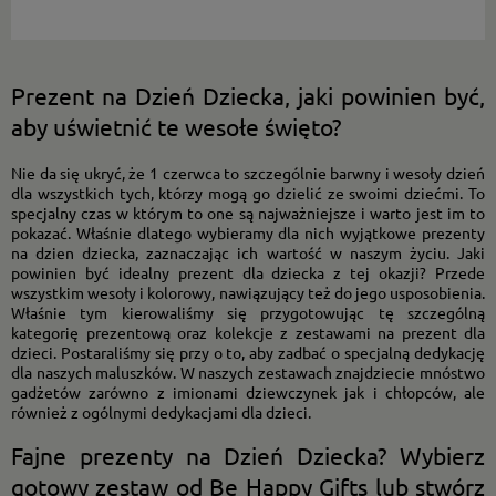
Prezent na Dzień Dziecka, jaki powinien być,
aby uświetnić te wesołe święto?
Nie da się ukryć, że 1 czerwca to szczególnie barwny i wesoły dzień
dla wszystkich tych, którzy mogą go dzielić ze swoimi dziećmi. To
specjalny czas w którym to one są najważniejsze i warto jest im to
pokazać. Właśnie dlatego wybieramy dla nich wyjątkowe prezenty
na dzien dziecka, zaznaczając ich wartość w naszym życiu. Jaki
powinien być idealny prezent dla dziecka z tej okazji? Przede
wszystkim wesoły i kolorowy, nawiązujący też do jego usposobienia.
Właśnie tym kierowaliśmy się przygotowując tę szczególną
kategorię prezentową oraz kolekcje z zestawami na prezent dla
dzieci. Postaraliśmy się przy o to, aby zadbać o specjalną dedykację
dla naszych maluszków. W naszych zestawach znajdziecie mnóstwo
gadżetów zarówno z imionami dziewczynek jak i chłopców, ale
również z ogólnymi dedykacjami dla dzieci.
Fajne prezenty na Dzień Dziecka? Wybierz
gotowy zestaw od Be Happy Gifts lub stwórz