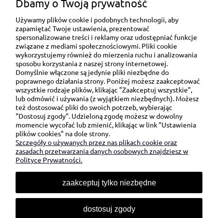
Dbamy o Twoją prywatność
Używamy plików cookie i podobnych technologii, aby
zapamiętać Twoje ustawienia, prezentować
spersonalizowane treści i reklamy oraz udostępniać funkcje
związane z mediami społecznościowymi. Pliki cookie
wykorzystujemy również do mierzenia ruchu i analizowania
sposobu korzystania z naszej strony internetowej.
Domyślnie włączone są jedynie pliki niezbędne do
Ul. Brukowa 6/8 lok. 57/58
poprawnego działania strony. Poniżej możesz zaakceptować
wszystkie rodzaje plików, klikając "Zaakceptuj wszystkie",
91-341 Łódź
lub odmówić i używania (z wyjątkiem niezbędnych). Możesz
NIP: 6751510615
też dostosować pliki do swoich potrzeb, wybierając
"Dostosuj zgody". Udzieloną zgodę możesz w dowolny
SKONTAKTUJ SIĘ Z NAMI:
momencie wycofać lub zmienić, klikając w link "Ustawienia
plików cookies" na dole strony.
Szczegóły o używanych przez nas plikach cookie oraz
sklep@be-happygifts.com
zasadach przetwarzania danych osobowych znajdziesz w
+48 690 172 872
Polityce Prywatności.
(pon-pt 9:00 - 15:30)
zaakceptuj tylko niezbędne
dostosuj zgody