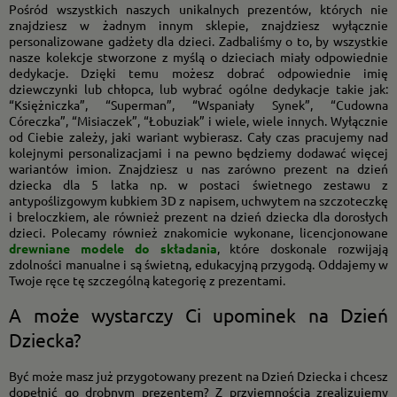
Pośród wszystkich naszych unikalnych prezentów, których nie
znajdziesz w żadnym innym sklepie, znajdziesz wyłącznie
personalizowane gadżety dla dzieci. Zadbaliśmy o to, by wszystkie
nasze kolekcje stworzone z myślą o dzieciach miały odpowiednie
dedykacje. Dzięki temu możesz dobrać odpowiednie imię
dziewczynki lub chłopca, lub wybrać ogólne dedykacje takie jak:
“Księżniczka”, “Superman”, “Wspaniały Synek”, “Cudowna
Córeczka”, “Misiaczek”, “Łobuziak” i wiele, wiele innych. Wyłącznie
od Ciebie zależy, jaki wariant wybierasz. Cały czas pracujemy nad
kolejnymi personalizacjami i na pewno będziemy dodawać więcej
wariantów imion. Znajdziesz u nas zarówno
prezent na dzień
dziecka dla 5 latka np. w postaci świetnego zestawu z
antypoślizgowym kubkiem 3D z napisem, uchwytem na szczoteczkę
i breloczkiem, ale również prezent na dzień dziecka dla dorosłych
dzieci. Polecamy również znakomicie wykonane, licencjonowane
drewniane modele do składania
, które doskonale rozwijają
zdolności manualne i są świetną, edukacyjną przygodą. Oddajemy w
Twoje ręce tę szczególną kategorię z prezentami.
A może wystarczy Ci upominek na Dzień
Dziecka?
Być może masz już przygotowany prezent na Dzień Dziecka i chcesz
dopełnić go drobnym prezentem? Z przyjemnością zrealizujemy