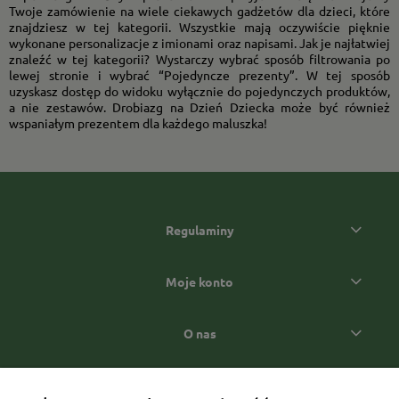
Twoje zamówienie na wiele ciekawych gadżetów dla dzieci, które
znajdziesz w tej kategorii. Wszystkie mają oczywiście pięknie
wykonane personalizacje z imionami oraz napisami. Jak je najłatwiej
znaleźć w tej kategorii? Wystarczy wybrać sposób filtrowania po
lewej stronie i wybrać “Pojedyncze prezenty”. W tej sposób
uzyskasz dostęp do widoku wyłącznie do pojedynczych produktów,
a nie zestawów. Drobiazg na Dzień Dziecka może być również
wspaniałym prezentem dla każdego maluszka!
Regulaminy
Moje konto
O nas
Popularne kategorie prezentowe