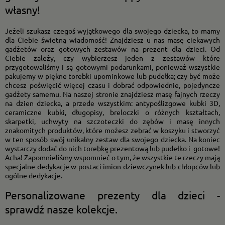
własny!
Jeżeli szukasz czegoś wyjątkowego dla swojego dziecka, to mamy
dla Ciebie świetną wiadomość! Znajdziesz u nas masę ciekawych
gadżetów oraz gotowych zestawów na prezent dla dzieci. Od
Ciebie zależy, czy wybierzesz jeden z zestawów które
przygotowaliśmy i są gotowymi podarunkami, ponieważ wszystkie
pakujemy w piękne torebki upominkowe lub pudełka; czy być może
chcesz poświęcić więcej czasu i dobrać odpowiednie, pojedyncze
gadżety samemu. Na naszej stronie znajdziesz masę fajnych rzeczy
na dzien dziecka, a przede wszystkim: antypoślizgowe kubki 3D,
ceramiczne kubki, długopisy, breloczki o różnych kształtach,
skarpetki, uchwyty na szczoteczki do zębów i masę innych
znakomitych produktów, które możesz zebrać w koszyku i stworzyć
w ten sposób swój unikalny zestaw dla swojego dziecka. Na koniec
wystarczy dodać do nich torebkę prezentową lub pudełko i gotowe!
Acha! Zapomnieliśmy wspomnieć o tym, że wszystkie te rzeczy mają
specjalne dedykacje w postaci imion dziewczynek lub chłopców lub
ogólne dedykacje.
Personalizowane prezenty dla dzieci -
sprawdź nasze kolekcje.