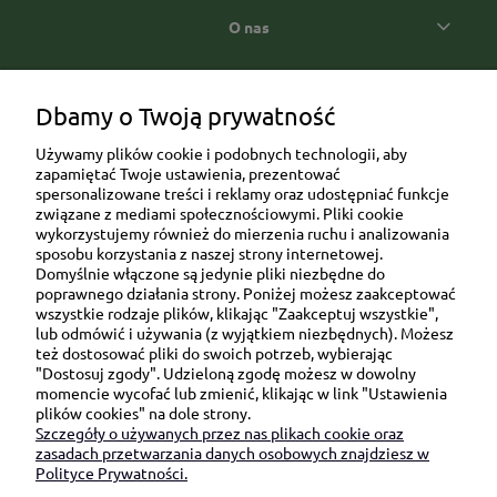
O nas
Popularne kategorie prezentowe
Dbamy o Twoją prywatność
Używamy plików cookie i podobnych technologii, aby
zapamiętać Twoje ustawienia, prezentować
spersonalizowane treści i reklamy oraz udostępniać funkcje
związane z mediami społecznościowymi. Pliki cookie
wykorzystujemy również do mierzenia ruchu i analizowania
sposobu korzystania z naszej strony internetowej.
Domyślnie włączone są jedynie pliki niezbędne do
Ul. Brukowa 6/8 lok. 57/58
poprawnego działania strony. Poniżej możesz zaakceptować
wszystkie rodzaje plików, klikając "Zaakceptuj wszystkie",
91-341 Łódź
lub odmówić i używania (z wyjątkiem niezbędnych). Możesz
NIP: 6751510615
też dostosować pliki do swoich potrzeb, wybierając
"Dostosuj zgody". Udzieloną zgodę możesz w dowolny
SKONTAKTUJ SIĘ Z NAMI:
momencie wycofać lub zmienić, klikając w link "Ustawienia
plików cookies" na dole strony.
Szczegóły o używanych przez nas plikach cookie oraz
sklep@be-happygifts.com
zasadach przetwarzania danych osobowych znajdziesz w
+48 690 172 872
Polityce Prywatności.
(pon-pt 9:00 - 15:30)