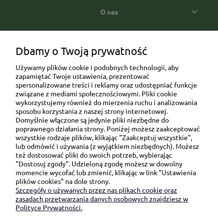
O nas
Popularne kategorie prezentowe
Dbamy o Twoją prywatność
Używamy plików cookie i podobnych technologii, aby
zapamiętać Twoje ustawienia, prezentować
spersonalizowane treści i reklamy oraz udostępniać funkcje
związane z mediami społecznościowymi. Pliki cookie
wykorzystujemy również do mierzenia ruchu i analizowania
sposobu korzystania z naszej strony internetowej.
Domyślnie włączone są jedynie pliki niezbędne do
Ul. Brukowa 6/8 lok. 57/58
poprawnego działania strony. Poniżej możesz zaakceptować
wszystkie rodzaje plików, klikając "Zaakceptuj wszystkie",
91-341 Łódź
lub odmówić i używania (z wyjątkiem niezbędnych). Możesz
NIP: 6751510615
też dostosować pliki do swoich potrzeb, wybierając
"Dostosuj zgody". Udzieloną zgodę możesz w dowolny
SKONTAKTUJ SIĘ Z NAMI:
momencie wycofać lub zmienić, klikając w link "Ustawienia
plików cookies" na dole strony.
Szczegóły o używanych przez nas plikach cookie oraz
sklep@be-happygifts.com
zasadach przetwarzania danych osobowych znajdziesz w
+48 690 172 872
Polityce Prywatności.
(pon-pt 9:00 - 15:30)