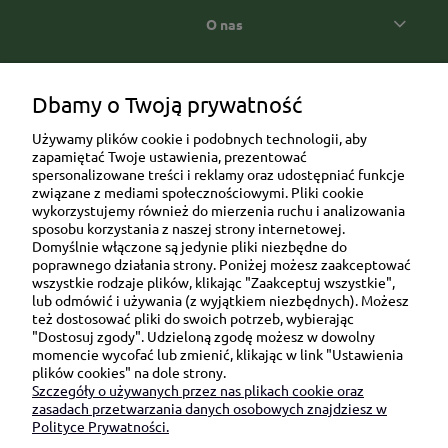
O nas
Popularne kategorie prezentowe
Dbamy o Twoją prywatność
Używamy plików cookie i podobnych technologii, aby
zapamiętać Twoje ustawienia, prezentować
spersonalizowane treści i reklamy oraz udostępniać funkcje
związane z mediami społecznościowymi. Pliki cookie
wykorzystujemy również do mierzenia ruchu i analizowania
sposobu korzystania z naszej strony internetowej.
Domyślnie włączone są jedynie pliki niezbędne do
Ul. Brukowa 6/8 lok. 57/58
poprawnego działania strony. Poniżej możesz zaakceptować
wszystkie rodzaje plików, klikając "Zaakceptuj wszystkie",
91-341 Łódź
lub odmówić i używania (z wyjątkiem niezbędnych). Możesz
NIP: 6751510615
też dostosować pliki do swoich potrzeb, wybierając
"Dostosuj zgody". Udzieloną zgodę możesz w dowolny
SKONTAKTUJ SIĘ Z NAMI:
momencie wycofać lub zmienić, klikając w link "Ustawienia
plików cookies" na dole strony.
Szczegóły o używanych przez nas plikach cookie oraz
sklep@be-happygifts.com
zasadach przetwarzania danych osobowych znajdziesz w
+48 690 172 872
Polityce Prywatności.
(pon-pt 9:00 - 15:30)