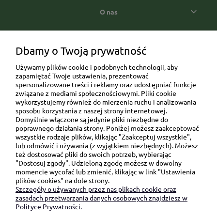
O nas
Popularne kategorie prezentowe
Dbamy o Twoją prywatność
Używamy plików cookie i podobnych technologii, aby
zapamiętać Twoje ustawienia, prezentować
spersonalizowane treści i reklamy oraz udostępniać funkcje
związane z mediami społecznościowymi. Pliki cookie
wykorzystujemy również do mierzenia ruchu i analizowania
sposobu korzystania z naszej strony internetowej.
Domyślnie włączone są jedynie pliki niezbędne do
Ul. Brukowa 6/8 lok. 57/58
poprawnego działania strony. Poniżej możesz zaakceptować
wszystkie rodzaje plików, klikając "Zaakceptuj wszystkie",
91-341 Łódź
lub odmówić i używania (z wyjątkiem niezbędnych). Możesz
NIP: 6751510615
też dostosować pliki do swoich potrzeb, wybierając
"Dostosuj zgody". Udzieloną zgodę możesz w dowolny
SKONTAKTUJ SIĘ Z NAMI:
momencie wycofać lub zmienić, klikając w link "Ustawienia
plików cookies" na dole strony.
Szczegóły o używanych przez nas plikach cookie oraz
sklep@be-happygifts.com
zasadach przetwarzania danych osobowych znajdziesz w
+48 690 172 872
Polityce Prywatności.
(pon-pt 9:00 - 15:30)