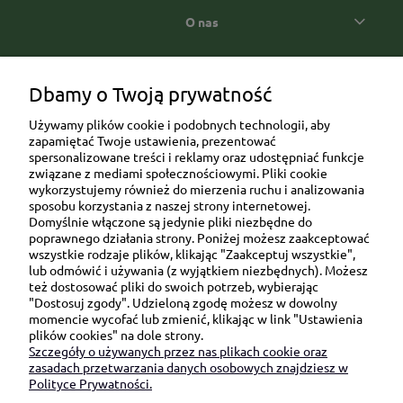
O nas
Popularne kategorie prezentowe
Dbamy o Twoją prywatność
Używamy plików cookie i podobnych technologii, aby
zapamiętać Twoje ustawienia, prezentować
spersonalizowane treści i reklamy oraz udostępniać funkcje
związane z mediami społecznościowymi. Pliki cookie
wykorzystujemy również do mierzenia ruchu i analizowania
sposobu korzystania z naszej strony internetowej.
Domyślnie włączone są jedynie pliki niezbędne do
Ul. Brukowa 6/8 lok. 57/58
poprawnego działania strony. Poniżej możesz zaakceptować
wszystkie rodzaje plików, klikając "Zaakceptuj wszystkie",
91-341 Łódź
lub odmówić i używania (z wyjątkiem niezbędnych). Możesz
NIP: 6751510615
też dostosować pliki do swoich potrzeb, wybierając
"Dostosuj zgody". Udzieloną zgodę możesz w dowolny
SKONTAKTUJ SIĘ Z NAMI:
momencie wycofać lub zmienić, klikając w link "Ustawienia
plików cookies" na dole strony.
Szczegóły o używanych przez nas plikach cookie oraz
sklep@be-happygifts.com
zasadach przetwarzania danych osobowych znajdziesz w
+48 690 172 872
Polityce Prywatności.
(pon-pt 9:00 - 15:30)